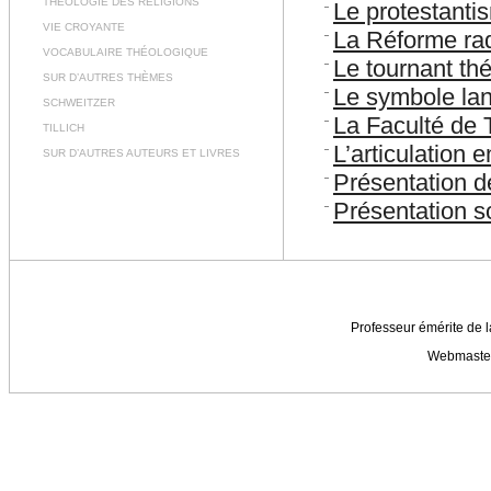
THÉOLOGIE DES RELIGIONS
Le protestanti
VIE CROYANTE
La Réforme rad
VOCABULAIRE THÉOLOGIQUE
Le tournant th
SUR D’AUTRES THÈMES
Le symbole lang
SCHWEITZER
La Faculté de 
TILLICH
L’articulation e
SUR D’AUTRES AUTEURS ET LIVRES
Présentation d
Présentation 
Professeur émérite de l
Webmaste