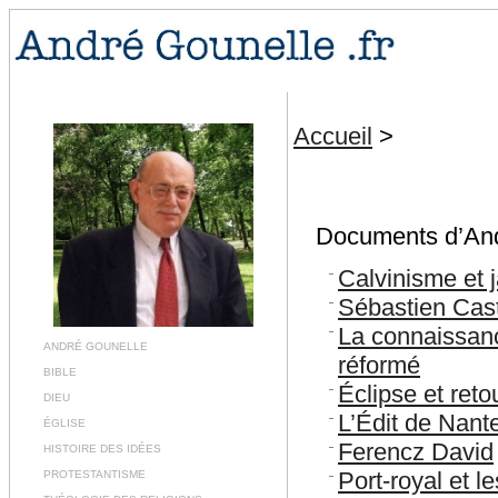
Accueil
>
Documents d’André
Calvinisme et 
Sébastien Cast
La connaissanc
ANDRÉ GOUNELLE
réformé
BIBLE
Éclipse et reto
DIEU
L’Édit de Nant
ÉGLISE
Ferencz David
HISTOIRE DES IDÉES
Port-royal et l
PROTESTANTISME