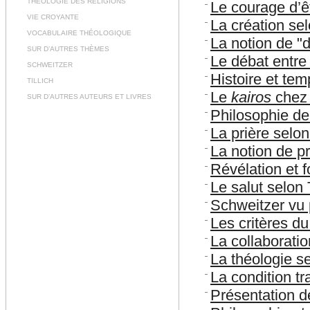
THÉOLOGIE DES RELIGIONS
Le courage d’ê
VIE CROYANTE
La création sel
VOCABULAIRE THÉOLOGIQUE
La notion de "d
SUR D’AUTRES THÈMES
Le débat entre 
SCHWEITZER
Histoire et temp
TILLICH
Le
kairos
chez 
SUR D’AUTRES AUTEURS ET LIVRES
Philosophie de 
La prière selon 
La notion de pr
Révélation et fo
Le salut selon T
Schweitzer vu p
Les critères du
La collaboratio
La théologie se
La condition tr
Présentation de