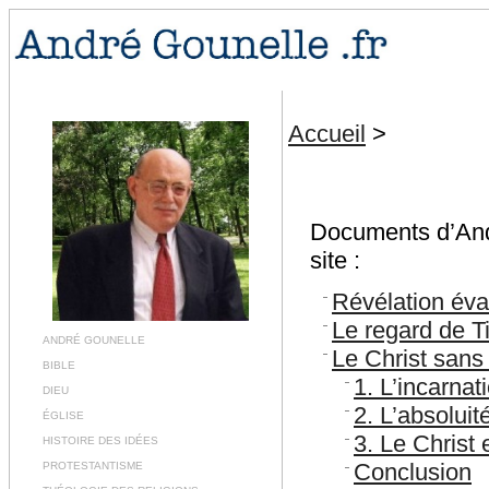
Accueil
>
Documents d’André
site :
Révélation évan
Le regard de T
ANDRÉ GOUNELLE
Le Christ sans 
BIBLE
1. L’incarnat
DIEU
2. L’absoluit
ÉGLISE
3. Le Christ 
HISTOIRE DES IDÉES
Conclusion
PROTESTANTISME