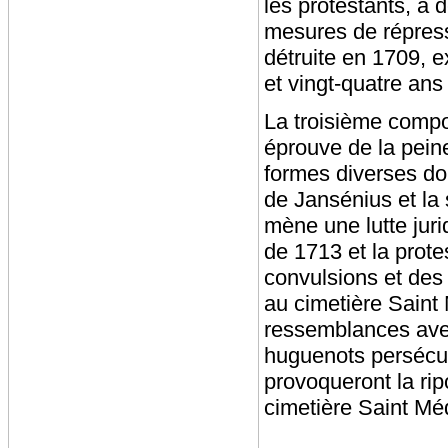
les protestants, à
mesures de répress
détruite en 1709, 
et vingt-quatre ans
La troisième compo
éprouve de la pein
formes diverses don
de Jansénius et la 
mène une lutte juri
de 1713 et la prote
convulsions et des
au cimetière Sain
ressemblances avec
huguenots persécut
provoqueront la rip
cimetière Saint Mé