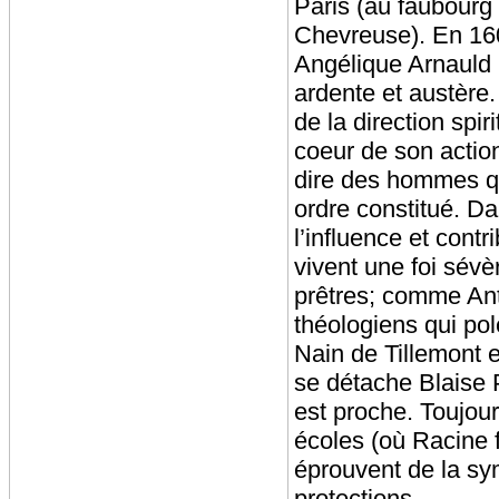
Paris (au faubourg
Chevreuse). En 1609
Angélique Arnauld r
ardente et austère.
de la direction spiri
coeur de son action
dire des hommes qu
ordre constitué. Da
l’influence et con
vivent une foi sév
prêtres; comme Ant
théologiens qui po
Nain de Tillemont 
se détache Blaise P
est proche. Toujou
écoles (où Racine f
éprouvent de la sym
protections.