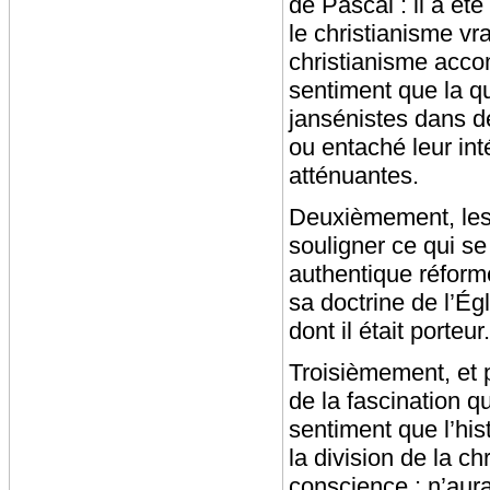
de Pascal : il a été
le christianisme vra
christianisme accom
sentiment que la qu
jansénistes dans d
ou entaché leur int
atténuantes.
Deuxièmement, les 
souligner ce qui se
authentique réforme 
sa doctrine de l’Égl
dont il était porteur.
Troisièmement, et p
de la fascination q
sentiment que l’his
la division de la c
conscience : n’aurai