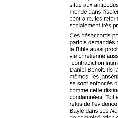
situe aux antipodes
monde dans l’isole
contraire, les ref
socialement très pr
Ces désaccords po
parfois demandés c
la Bible aussi proc
vie chrétienne aus
"contradiction inti
Daniel Benoit. Ils 
mêmes, les janséni
se sont enfoncés da
comme cette distinc
condamnées. Toit en
refus de l’évidence
Bayle dans ses
Nou
de commisération q