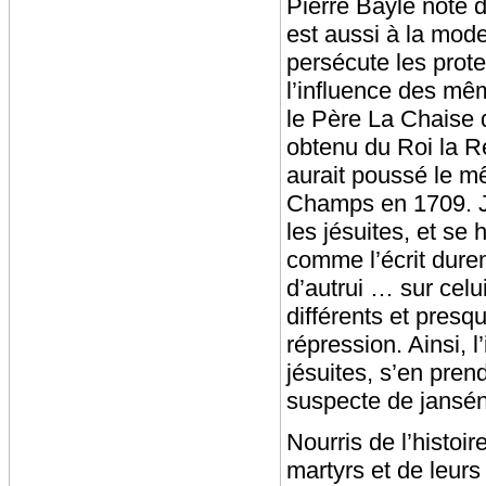
Pierre Bayle note
est aussi à la mod
persécute les protes
l’influence des mêm
le Père La Chaise q
obtenu du Roi la R
aurait poussé le m
Champs en 1709. J
les jésuites, et se 
comme l’écrit durem
d’autrui … sur celu
différents et pre
répression. Ainsi, 
jésuites, s’en pren
suspecte de jansé
Nourris de l’histoi
martyrs et de leurs