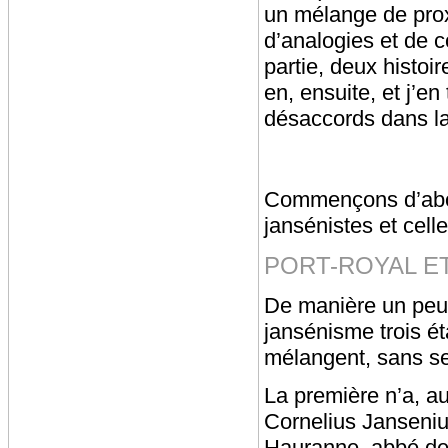
un mélange de proxi
d’analogies et de c
partie, deux histoi
en, ensuite, et j’e
désaccords dans la 
Commençons d’abord 
jansénistes et cell
PORT-ROYAL E
De manière un peu 
jansénisme trois ét
mélangent, sans se
La première n’a, a
Cornelius Janseniu
Hauranne, abbé de