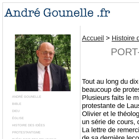
Accueil
>
Histoire 
PORT
Tout au long du dix
beaucoup de protest
Plusieurs faits le 
ANDRÉ GOUNELLE
protestante de Laus
BIBLE
DIEU
Olivier et le théo
ÉGLISE
un série de cours, 
HISTOIRE DES IDÉES
La lettre de remer
PROTESTANTISME
de sa dernière leç