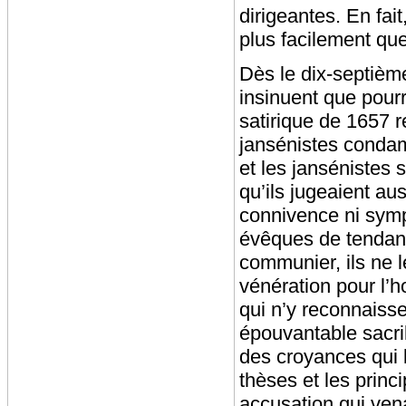
dirigeantes. En fait
plus facilement qu
Dès le dix-septième
insinuent que pourr
satirique de 1657 r
jansénistes cond
et les jansénistes 
qu’ils jugeaient aus
connivence ni symp
évêques de tendanc
communier, ils ne 
vénération pour l’h
qui n’y reconnaisse
épouvantable sacril
des croyances qui l
thèses et les princ
accusation qui vena