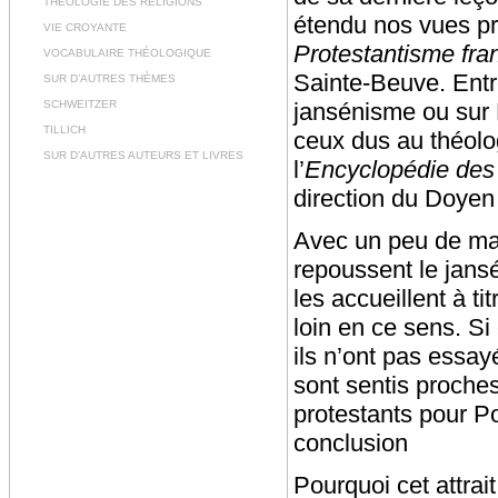
THÉOLOGIE DES RELIGIONS
étendu nos vues pro
VIE CROYANTE
Protestantisme fra
VOCABULAIRE THÉOLOGIQUE
Sainte-Beuve. Entre
SUR D’AUTRES THÈMES
SCHWEITZER
jansénisme ou sur Pa
TILLICH
ceux dus au théolo
SUR D’AUTRES AUTEURS ET LIVRES
l’
Encyclopédie des 
direction du Doyen 
Avec un peu de mal
repoussent le jansé
les accueillent à ti
loin en ce sens. Si
ils n’ont pas essay
sont sentis proches.
protestants pour P
conclusion
Pourquoi cet attrai