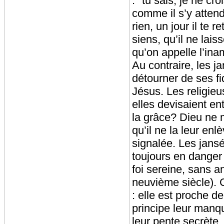
: "tu sais, je ne cr
comme il s’y attend
rien, un jour il te
siens, qu’il ne lais
qu’on appelle l’ina
Au contraire, les j
détourner de ses f
Jésus. Les religie
elles devisaient en
la grâce? Dieu ne m
qu’il ne la leur en
signalée. Les jansé
toujours en danger 
foi sereine, sans a
neuvième siècle). C
: elle est proche d
principe leur manqu
leur pente secrète.