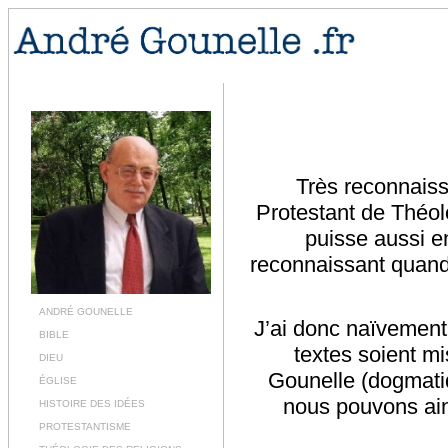
Très reconnaiss
Protestant de Théolo
puisse aussi e
reconnaissant quand 
ANDRÉ GOUNELLE
J’ai donc naïvement
BIBLE
textes soient mi
DIEU
Gounelle (dogmatiq
ÉGLISE
nous pouvons ains
HISTOIRE DES IDÉES
PROTESTANTISME