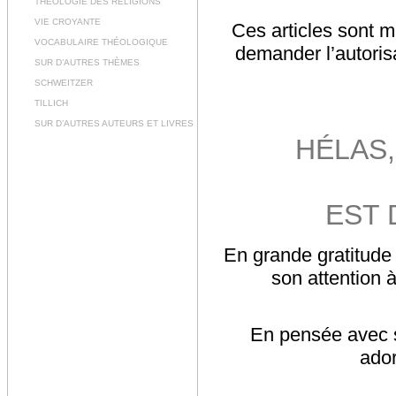
THÉOLOGIE DES RELIGIONS
VIE CROYANTE
Ces articles sont m
VOCABULAIRE THÉOLOGIQUE
demander l’autorisa
SUR D’AUTRES THÈMES
SCHWEITZER
TILLICH
SUR D’AUTRES AUTEURS ET LIVRES
HÉLAS
EST 
En grande gratitude
son attention 
En pensée avec s
ador