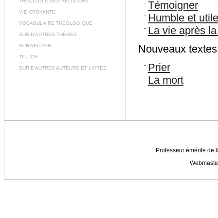
THÉOLOGIE DES RELIGIONS
Témoigner
VIE CROYANTE
Humble et utile
VOCABULAIRE THÉOLOGIQUE
La vie après la
SUR D’AUTRES THÈMES
SCHWEITZER
Nouveaux textes,
TILLICH
Prier
SUR D’AUTRES AUTEURS ET LIVRES
La mort
Professeur émérite de l
Webmaste