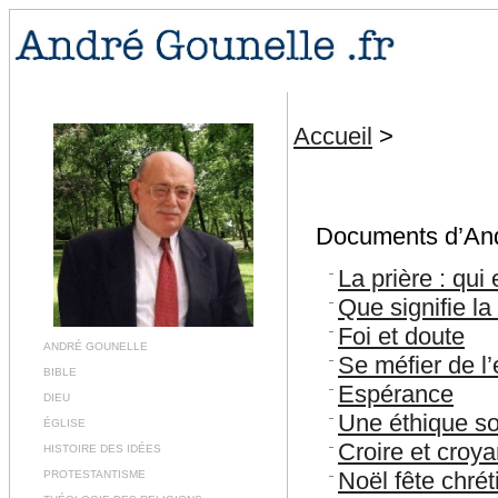
Accueil
>
Documents d’André
La prière : qui
Que signifie la
Foi et doute
ANDRÉ GOUNELLE
Se méfier de l’
BIBLE
Espérance
DIEU
Une éthique so
ÉGLISE
Croire et croy
HISTOIRE DES IDÉES
Noël fête chré
PROTESTANTISME