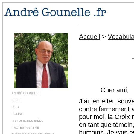
Accueil
>
Vocabula
Cher ami,
ANDRÉ GOUNELLE
J’ai, en effet, souv
BIBLE
DIEU
contre fermement at
ÉGLISE
pour moi, la Croix 
HISTOIRE DES IDÉES
en tant que témoin,
PROTESTANTISME
humains. Je vais es