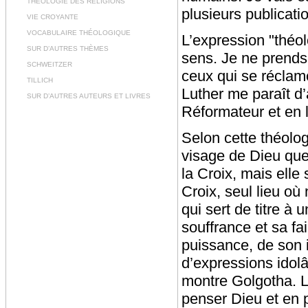
THÉOLOGIE DES RELIGIONS
plusieurs publicati
VIE CROYANTE
VOCABULAIRE THÉOLOGIQUE
L’expression "théol
SUR D’AUTRES THÈMES
sens. Je ne prends
SCHWEITZER
ceux qui se réclame
TILLICH
Luther me paraît d’a
SUR D’AUTRES AUTEURS ET LIVRES
Réformateur et en l
Selon cette théolog
visage de Dieu que 
la Croix, mais elle
Croix, seul lieu o
qui sert de titre à
souffrance et sa fa
puissance, de son in
d’expressions idol
montre Golgotha. La
penser Dieu et en p