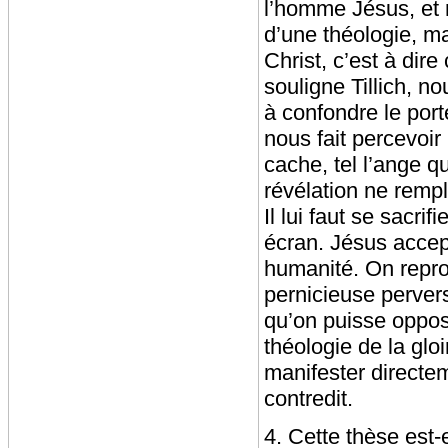
l’homme Jésus, et n
d’une théologie, ma
Christ, c’est à dir
souligne Tillich, n
à confondre le porte
nous fait percevoir
cache, tel l’ange q
révélation ne rempli
Il lui faut se sacri
écran. Jésus accept
humanité. On reproc
pernicieuse perversi
qu’on puisse opposer
théologie de la glo
manifester directe
contredit.
4. Cette thèse est-e