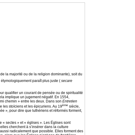
de la majorité ou de la religion dominante), soit du
i étymologiquement paraît plus juste (
secare
our qualifier un courant de pensée ou de spiritualité
ela implique un jugement négatif. En 1554,
à mi chemin » entre les deux. Dans son
Entretien
ème
les stoïciens et les épicuriens. Au 19
siècle,
mée », pour dire que luthériens et réformés forment,
e « sectes » et « églises ». Les Églises sont
; elles cherchent à s’insérer dans la culture
 aussi radicalement que possible. Elles forment des