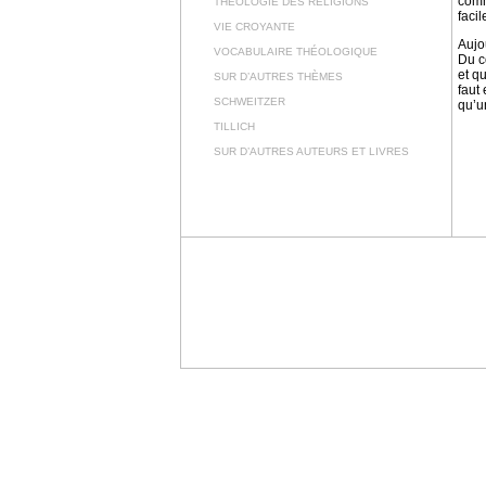
comm
THÉOLOGIE DES RELIGIONS
faci
VIE CROYANTE
Aujo
VOCABULAIRE THÉOLOGIQUE
Du c
et q
SUR D’AUTRES THÈMES
faut
SCHWEITZER
qu’u
TILLICH
SUR D’AUTRES AUTEURS ET LIVRES