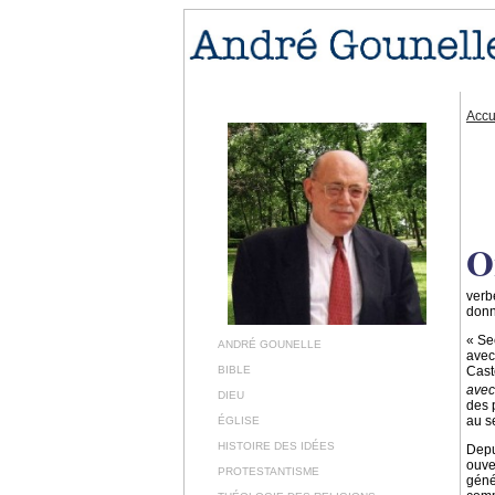
Accu
O
verb
donn
« Se
ANDRÉ GOUNELLE
avec
BIBLE
Cast
avec
DIEU
des 
au s
ÉGLISE
HISTOIRE DES IDÉES
Depu
ouver
PROTESTANTISME
géné