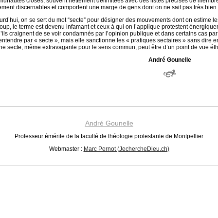
unautés closes, souvent nettement délimitées avec des listes précises de membres,
lement discernables et comportent une marge de gens dont on ne sait pas très bien s’
urd’hui, on se sert du mot “secte” pour désigner des mouvements dont on estime les 
oup, le terme est devenu infamant et ceux à qui on l’applique protestent énergiquem
u’ils craignent de se voir condamnés par l’opinion publique et dans certains cas par le
 entendre par « secte », mais elle sanctionne les « pratiques sectaires » sans dire 
ne secte, même extravagante pour le sens commun, peut être d’un point de vue éthi
André Gounelle
André Gounelle
Professeur émérite de la faculté de théologie protestante de Montpellier
Webmaster :
Marc Pernot (JechercheDieu.ch)