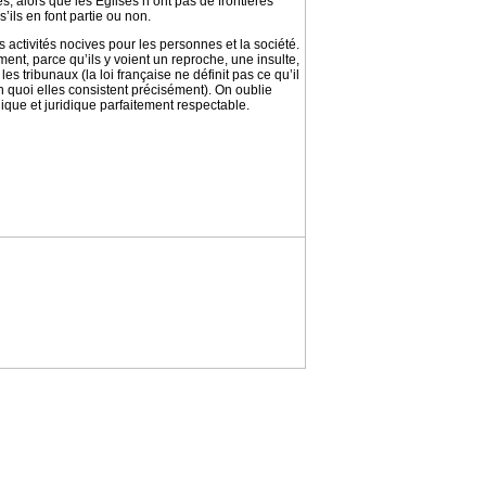
 alors que les Églises n’ont pas de frontières
ils en font partie ou non.
activités nocives pour les personnes et la société.
ent, parce qu’ils y voient un reproche, une insulte,
s tribunaux (la loi française ne définit pas ce qu’il
en quoi elles consistent précisément). On oublie
que et juridique parfaitement respectable.