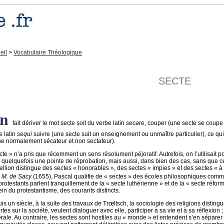
eil
>
Vocabulaire Théologique
SECTE
n
fait dériver le mot secte soit du verbe latin
secare
, couper (une secte se coupe 
e latin
sequi
suivre (une secte suit un enseignement ou unmaître particulier), ce qu
e normalement sécateur et non sectateur).
cte » n’a pris que récemment un sens résolument péjoratif. Autrefois, on l’utilisait p
 quelquefois une pointe de réprobation, mais aussi, dans bien des cas, sans que c
ellion distingue des sectes « honorables », des sectes « impies » et des sectes « 
 M. de Sacy
(1655), Pascal qualifie de « sectes » des écoles philosophiques comme 
protestants parlent tranquillement de la « secte luthérienne » et de la « secte réfor
ein du protestantisme, des courants distincts.
is un siècle, à la suite des travaux de Trœltsch, la sociologie des religions distingu
tes sur la société, veulent dialoguer avec elle, participer à sa vie et à sa réflexion 
rale. Au contraire, les sectes sont hostiles au « monde » et entendent s’en séparer