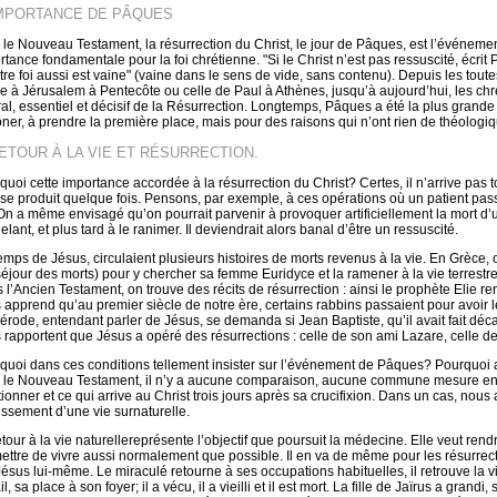
IMPORTANCE DE PÂQUES
 le Nouveau Testament, la résurrection du Christ, le jour de Pâques, est l’événement 
rtance fondamentale pour la foi chrétienne. "Si le Christ n’est pas ressuscité, écrit
otre foi aussi est vaine" (vaine dans le sens de vide, sans contenu). Depuis les tout
re à Jérusalem à Pentecôte ou celle de Paul à Athènes, jusqu’à aujourd’hui, les chré
ral, essentiel et décisif de la Résurrection. Longtemps, Pâques a été la plus grande 
ôner, à prendre la première place, mais pour des raisons qui n’ont rien de théologiqu
RETOUR À LA VIE ET RÉSURRECTION.
quoi cette importance accordée à la résurrection du Christ? Certes, il n’arrive pas t
 se produit quelque fois. Pensons, par exemple, à ces opérations où un patient pas
 On a même envisagé qu’on pourrait parvenir à provoquer artificiellement la mort d’u
lant, et plus tard à le ranimer. Il deviendrait alors banal d’être un ressuscité.
emps de Jésus, circulaient plusieurs histoires de morts revenus à la vie. En Grèce,
éjour des morts) pour y chercher sa femme Euridyce et la ramener à la vie terrestre. E
 l’Ancien Testament, on trouve des récits de résurrection : ainsi le prophète Elie re
 apprend qu’au premier siècle de notre ère, certains rabbins passaient pour avoir l
érode, entendant parler de Jésus, se demanda si Jean Baptiste, qu’il avait fait déca
 rapportent que Jésus a opéré des résurrections : celle de son ami Lazare, celle de la
quoi dans ces conditions tellement insister sur l’événement de Pâques? Pourquoi aff
 le Nouveau Testament, il n’y a aucune comparaison, aucune commune mesure entre 
ionner et ce qui arrive au Christ trois jours après sa crucifixion. Dans un cas, nous a
issement d’une vie surnaturelle.
etour à la vie naturellereprésente l’objectif que poursuit la médecine. Elle veut rend
ettre de vivre aussi normalement que possible. Il en va de même pour les résurrect
Jésus lui-même. Le miraculé retourne à ses occupations habituelles, il retrouve la v
il, sa place à son foyer; il a vécu, il a vieilli et il est mort. La fille de Jaïrus a gra