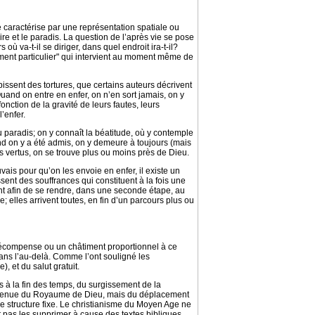
 caractérise par une représentation spatiale ou
ire et le paradis. La question de l’après vie se pose
 où va-t-il se diriger, dans quel endroit ira-t-il?
gement particulier" qui intervient au moment même de
ubissent des tortures, que certains auteurs décrivent
Quand on entre en enfer, on n’en sort jamais, on y
onction de la gravité de leurs fautes, leurs
l’enfer.
u paradis; on y connaît la béatitude, où y contemple
nd on y a été admis, on y demeure à toujours (mais
ses vertus, on se trouve plus ou moins près de Dieu.
ais pour qu’on les envoie en enfer, il existe un
sent des souffrances qui constituent à la fois une
tent afin de se rendre, dans une seconde étape, au
; elles arrivent toutes, en fin d’un parcours plus ou
 récompense ou un châtiment proportionnel à ce
dans l’au-delà. Comme l’ont souligné les
, et du salut gratuit.
rs à la fin des temps, du surgissement de la
a venue du Royaume de Dieu, mais du déplacement
ne structure fixe. Le christianisme du Moyen Age ne
ut pas les supprimer à cause des textes bibliques