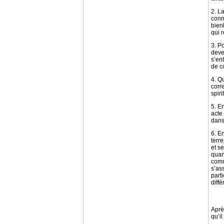
2. L
conn
bien
qui 
3. P
deven
s’en
de c
4. Q
corr
spir
5. E
acte
dans
6. E
terr
et s
quan
comm
s’as
part
diff
Aprè
qu’il