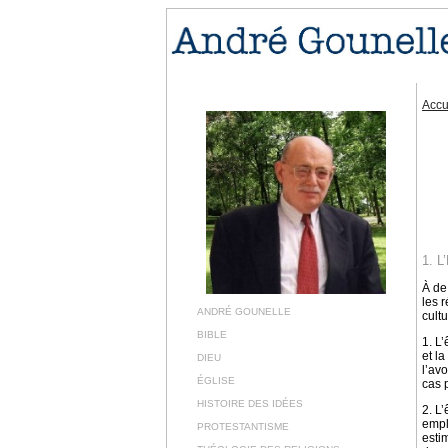
Accu
1. 
À de
les 
ANDRÉ GOUNELLE
cultu
BIBLE
1. L
et l
DIEU
l’av
ÉGLISE
cas 
HISTOIRE DES IDÉES
2. L
empl
PROTESTANTISME
esti