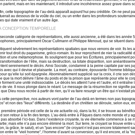
en parlent, mais en les maintenant, il introduit une incohérence assez grave dans 
fin, cette topographie de l’au-delà apparaît aujourd’hui peu crédible. On ne peut
ituerait au dessous de la voûte du ciel, ou un enfer dans les profondeurs souterraines
es qui date vraiment d’un autre âge.
LA CONCEPTION TEMPORELLE
seconde catégorie de représentations, elle aussi ancienne, a été dans les année 5
cophones, principalement Oscar Cullmann et Philippe Menoud, qui se situent dans ce 
critiquent sévèrement les représentations spatiales que nous venons de voir. Ils les
enir tout droit du paganisme, gréco-romain. Ils leur reprochent de nier la radicalité
tion et une métamorphose. Ils soulignent que pour les Écritures, principalement po
transformation de l’être, mais sa destruction, sa totale disparition, son anéantisseme
ontent sereinement le décès. Ainsi Socrate, condamné à la peine capitale par ses jug
is avec qui il devise et plaisante. La mort, au contraire, épouvante l’homme biblique,
 pour qu’elle lui soit épargnée. Abominablement supplicié sur la croix, il crie son 
e que la mort délivre l’âme du poids et de la prison que représente pour elle le corp
 forment une unité indissociable. Le décès les atteint l’une et l’autre, et il entraîne l
e de vie. Il nous plonge dans le néant. Le message de la résurrection ne signifie pa
que Dieu nous recrée à partir de rien, qu’il va faire resurgir un être qui n’existait pl
 cette perspective, nos auteurs vont parler de l’au-delà en termes non pas topogr
ps" et non des "lieux" différents. La destinée d’un chrétien se déroule, selon eux, e
 première période est celle de la vie actuelle où, dans la foi, il se trouve au bénéfi
nd son retour à la fin des temps. L’au-delà entre à Pâques dans notre monde et y agit
a pas absorbé l’ici-bas. Dans l’existence croyante, la vie éternelle commence à se man
rtie; mais elle n’a pas encore éliminé la mort. Sur terre, le croyant se trouve entre u
n, la grâce, le salut), et un "pas encore" (le croyant n’est pas encore totalement sanct
ion entre le "vieil homme", l’homme d’avant sa conversion, qu’il est encore, et la "