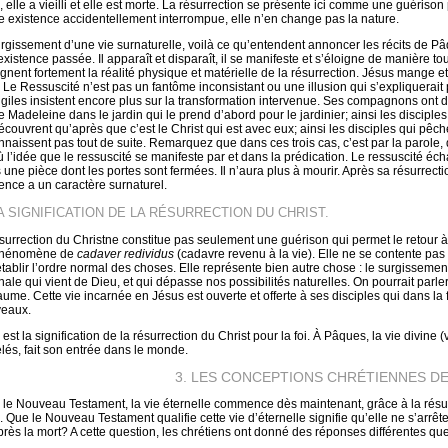
 elle a vieilli et elle est morte. La résurrection se présente ici comme une guérison 
e existence accidentellement interrompue, elle n’en change pas la nature.
rgissement d’une vie surnaturelle, voilà ce qu’entendent annoncer les récits de Pâ
existence passée. Il apparaît et disparaît, il se manifeste et s’éloigne de manière t
ignent fortement la réalité physique et matérielle de la résurrection. Jésus mange e
. Le Ressuscité n’est pas un fantôme inconsistant ou une illusion qui s’expliquera
giles insistent encore plus sur la transformation intervenue. Ses compagnons ont de l
e Madeleine dans le jardin qui le prend d’abord pour le jardinier; ainsi les disciple
écouvrent qu’après que c’est le Christ qui est avec eux; ainsi les disciples qui pêc
nnaissent pas tout de suite. Remarquez que dans ces trois cas, c’est par la parole, q
où l’idée que le ressuscité se manifeste par et dans la prédication. Le ressuscité éch
 une pièce dont les portes sont fermées. Il n’aura plus à mourir. Après sa résurrect
ence a un caractère surnaturel.
LA SIGNIFICATION DE LA RÉSURRECTION DU CHRIST.
surrection du Christne constitue pas seulement une guérison qui permet le retour à 
phénomène de
cadaver redividus
(cadavre revenu à la vie). Elle ne se contente pas
établir l’ordre normal des choses. Elle représente bien autre chose : le surgisseme
inale qui vient de Dieu, et qui dépasse nos possibilités naturelles. On pourrait parle
ume. Cette vie incarnée en Jésus est ouverte et offerte à ses disciples qui dans la f
eaux.
e est la signification de la résurrection du Christ pour la foi. À Pâques, la vie divi
lés, fait son entrée dans le monde.
3. LES CONCEPTIONS CHRÉTIENNES DE
 le Nouveau Testament, la vie éternelle commence dès maintenant, grâce à la résurr
i. Que le Nouveau Testament qualifie cette vie d’éternelle signifie qu’elle ne s’arrêt
 après la mort? A cette question, les chrétiens ont donné des réponses différentes q