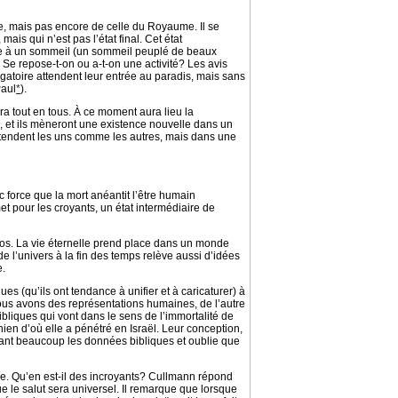
re, mais pas encore de celle du Royaume. Il se
mais qui n’est pas l’état final. Cet état
re à un sommeil (un sommeil peuplé de beaux
n? Se repose-t-on ou a-t-on une activité? Les avis
gatoire attendent leur entrée au paradis, mais sans
Paul
*
).
ra tout en tous. À ce moment aura lieu la
e, et ils mèneront une existence nouvelle dans un
attendent les uns comme les autres, mais dans une
force que la mort anéantit l’être humain
t pour les croyants, un état intermédiaire de
smos. La vie éternelle prend place dans un monde
e l’univers à la fin des temps relève aussi d’idées
e.
 (qu’ils ont tendance à unifier et à caricaturer) à
 nous avons des représentations humaines, de l’autre
bibliques qui vont dans le sens de l’immortalité de
nien d’où elle a pénétré en Israël. Leur conception,
dant beaucoup les données bibliques et oublie que
ve. Qu’en est-il des incroyants? Cullmann répond
e le salut sera universel. Il remarque que lorsque