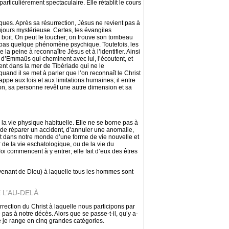
particulièrement spectaculaire. Elle rétablit le cours
ques. Après sa résurrection, Jésus ne revient pas à
oujours mystérieuse. Certes, les évangiles
t boit. On peut le toucher; on trouve son tombeau
it pas quelque phénomène psychique. Toutefois, les
a peine à reconnaître Jésus et à l’identifier. Ainsi
s d’Emmaüs qui cheminent avec lui, l’écoutent, et
hent dans la mer de Tibériade qui ne le
uand il se met à parler que l’on reconnaît le Christ
appe aux lois et aux limitations humaines; il entre
ion, sa personne revêt une autre dimension et sa
la vie physique habituelle. Elle ne se borne pas à
 de réparer un accident, d’annuler une anomalie,
nt dans notre monde d’une forme de vie nouvelle et
r de la vie eschatologique, ou de la vie du
oi commencent à y entrer; elle fait d’eux des êtres
ne (venant de Dieu) à laquelle tous les hommes sont
 L’AU-DELÀ
ection du Christ à laquelle nous participons par
e pas à notre décès. Alors que se passe-t-il, qu’y a-
ue je range en cinq grandes catégories.