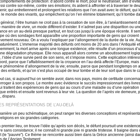
comportements de protection: d’abord contre le mort, pour le neutraliser, afin d’évite
ssi contre soi-même, contre ses émotions; ils aident à affronter et à traverser le deu
enir, qui entretiennent et prolongent les relations que l’on avait avec le défunt, qu
 le monde des vivants, qui empêchent qu’on l’en élimine totalement, qu’il tombe da
 général, l’être humain ne croit pas à la cessation de son être, à l’anéantissement de
e manière de vivre, un mode différent d’exister. Il n’admet pas une disparition ou u
ance en un au-delà presque partout, en tout cas jusqu’à une époque récente. Il sem
pe où des sondages font apparaître une proportion importante de gens qui croient qu’i
tivement nouveau. On a voulu l’expliquer par l’allongement de la durée de la vie. Au
aturément. L’immense majorité des défunts ont moins de 20 ans dans l’Antiquité e
uemment, la mort arrive après une longue existence; elle résulte d’un processus d’
une dégradation physique. Elle nous apparaît alors comme un aboutissement logi
, l’idée d’une survie perd de son sens, et s’impose moins. Cette explication intér
abord, parce que l’affaiblissement de la croyance en l’au-delà affecte l’Europe, mai
 phénomène d’allongement de la vie; ensuite, parce que pendant longtemps on a ét
e des enfants, et qu’on s’est plus occupé de leur tombe et de leur sort que dans le 
out cas, si aujourd’hui on semble avoir, dans nos pays, moins de certitude concerna
terroger à son propos. Le montre avec évidence le succès impressionnant des livre
ui traitent des expériences de gens qui au cours d’une maladie ou d’une opération 
que entrés et ensuite sont revenus à leur vie. La question de l’après vie demeure, per
, disparu.
LES REPRÉSENTATIONS DE L’AU-DELÀ
anière un peu schématique, on peut ranger les diverses conceptions et représentat
religions en six grandes catégories.
n premier lieu, on trouve l’idée qu’après son décès, le défunt poursuit une existenc
e sans consistance; il ne connaît ni grande joie ni grande tristesse. Il baigne dans u
nt (le "pauvre"). Ce thème se rencontre aussi bien dans la Grèce ancienne (ainsi d
es de l’Ancien Testament.