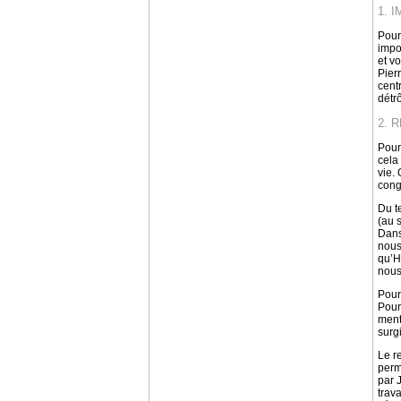
1. 
Pour
impo
et v
Pier
cent
détr
2. 
Pour
cela
vie.
conge
Du t
(au s
Dans
nous
qu’H
nous
Pour
Pour
ment
surg
Le r
perm
par 
trava