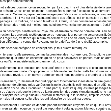
l n’est pas complètement).
 notre décès, commence un second temps. Le croyant ne vit plus de la vie de la ter
e près du Christ, entre ses mains, dans un état supérieur à celui de sa vie terrestre, 
rmédiaire, Cullmann, reprenant une image que Calvin avait condamnée, le compa
, précise-t-il). Il y a sur cet état intermédiaire des débats : est-on conscient ou no
 partagés. En tout cas, on attend le retour du Christ, un peu comme les âmes du pur
rir; le sort des morts est meilleur que celui des vivants (la mort m’est un gain, écrit 
 la fin des temps, s’installera le Royaume, et arrivera ce monde nouveau où Dieu se
rrection. Les croyants revêtiront un corps nouveau, leur personne sera reconstitué
os régénéré, existence qui n’aura évidemment pas de fin. Ainsi, vivants et morts 
ation différente, la venue du Royaume qui fera de l’au-delà une réalité accomplie.
cette seconde catégorie de conceptions, je fais quatre remarques.
emièrement, elle présente, comme la première, des incohérences. On souligne avec 
èrement, qu’il forme un ensemble qu’on ne peut pas diviser en parties, mais on adme
nce où l’âme subsiste indépendamment du corps.
uxièmement, elle implique une solidarité entre le sort de l’individu et celui du co
lètement renouvelé. Ce qui pose un problème de crédibilité ; cette transformation d
e époque révolue, et on ne voit guère comment nous pourrions la prendre à la lettr
oisièmement, Cullmann et Menoud opposent fortement les idées de la culture grecques
es du monde biblique (plus variées qu’ils ne le disent). Ils estiment que d’un côté,
évélation divine. Mais ils oublient, d’une part, qu’il existe quelques rares passages 
e et, d’autre part, que le thème de la résurrection des corps vient du mazdéisme ira
lle s’inspire beaucoup plus du Nouveau Testament que la spatiale, simplifie cepen
ent des influences culturelles les ont fait naître ou les ont marquées.
atrièmement, Cullmann et Menoud parlent surtout des croyants, de ce qui leur arri
n n’en sait rien et qu’on ne peut pas répondre à cette question. Menoud suggère qu