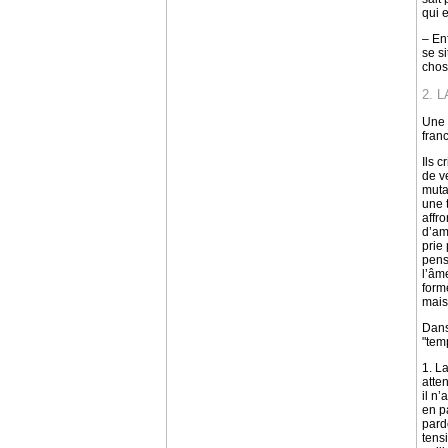
qui 
– En
se s
chos
2. 
Une 
fran
Ils 
de v
muta
une 
affr
d’am
prie
pens
l’âme
form
mais 
Dans
"tem
1. La
atte
il n’
en pa
pardo
tens