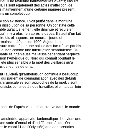
r qu’il ne revienne tourmenter les vivants; ensuite
il. Ils sont également des actes d’affection, de
i le maintiennent d’une certaine manière présent
ns un complet oubli.
 son existence. Il voit plutôt dans la mort une
ne dissolution de sa personne. On constate cette
ble qu’actuellement, elle diminue et recule en
l n’y a plus rien après le décès. Il s’agit d’un fait
trefois et naguère, on mourrait jeune et
t moins de 40 ans en 1900. Aujourd’hui
usure marqué par une baisse des facultés et parfois
que, non comme une interruption scandaleuse. Du
essante et ingénieuse me laisse cependant perplexe
s non l’Amérique du Nord qui connaît pourtant le
é plus sensible à la mort des vieillards qu’à
cas de jeunes défunts.
nt l’au-delà qu’autrefois, on continue à beaucoup
s qui parlent de communication avec des défunts
chirurgicale se sont approchés de la mort, y sont
siste, continue à nous travailler; elle n’a pas, loin
ions de l’après vie que l’on trouve dans le monde
e amoindrie, appauvrie, fantomatique. Il devient une
ne sorte d’ennui et d’indifférence à tout. On le
ans le chant 11 de l’Odyssée) que dans certains