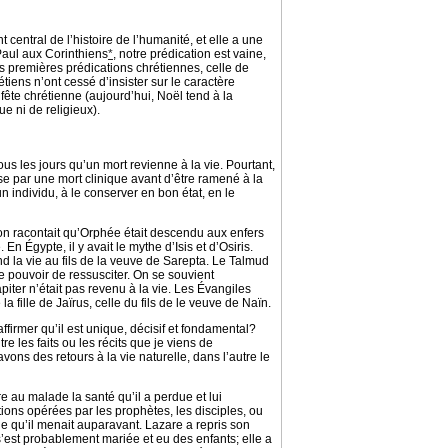
central de l’histoire de l’humanité, et elle a une
 Paul aux Corinthiens
*
, notre prédication est vaine,
es premières prédications chrétiennes, celle de
tiens n’ont cessé d’insister sur le caractère
fête chrétienne (aujourd’hui, Noël tend à la
e ni de religieux).
ous les jours qu’un mort revienne à la vie. Pourtant,
se par une mort clinique avant d’être ramené à la
n individu, à le conserver en bon état, en le
 on racontait qu’Orphée était descendu aux enfers
n Égypte, il y avait le mythe d’Isis et d’Osiris.
nd la vie au fils de la veuve de Sarepta. Le Talmud
e pouvoir de ressusciter. On se souvient
piter n’était pas revenu à la vie. Les Évangiles
 fille de Jaïrus, celle du fils de le veuve de Naïn.
irmer qu’il est unique, décisif et fondamental?
les faits ou les récits que je viens de
vons des retours à la vie naturelle, dans l’autre le
re au malade la santé qu’il a perdue et lui
ions opérées par les prophètes, les disciples, ou
ie qu’il menait auparavant. Lazare a repris son
ndi, s’est probablement mariée et eu des enfants; elle a