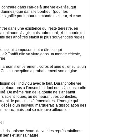
 contraire dans l’au-delà une vie exaltée, qui
es damnés) que dans le bonheur (pour les
 signifie partir pour un monde meilleur, et ceux
ntrer dans une existence qui reste terrestre, en
s continuent à agir, mais autrement, et il importe de
lte des ancêtres établit le plus souvent des règles
nts qui composent notre être, et qui
elle? Tantôt elle va vivre dans un monde céleste,
rne.
 l’anéantit entièrement, corps et âme et, ensuite, un
. Cette conception a probablement son origine
usion de l’individu avec le tout. Durant notre vie
us retournons à l’ensemble dont nous faisons partie
alité. De même rien de la goutte ne s’anéantit
urs scientifiques, au demeurant très contestés,
lant de particules élémentaires d’énergie qui
 décès d’un individu marquerait la dissociation des
t, donc, mais tout se retrouve ailleurs et
ST
 christianisme. Avant de voir les représentations
son sens et sur sa nature.