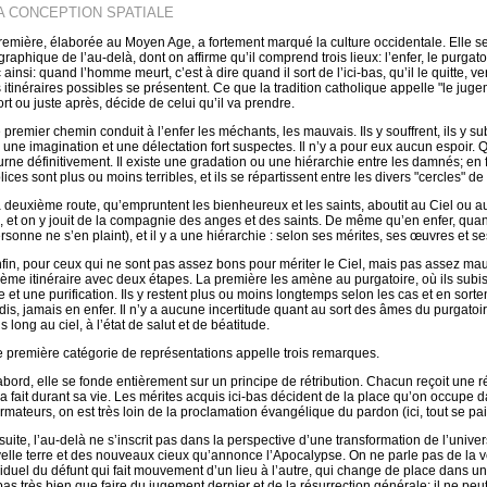
LA CONCEPTION SPATIALE
remière, élaborée au Moyen Age, a fortement marqué la culture occidentale. Elle se
graphique de l’au-delà, dont on affirme qu’il comprend trois lieux: l’enfer, le purgato
ainsi: quand l’homme meurt, c’est à dire quand il sort de l’ici-bas, qu’il le quitte, vers
s itinéraires possibles se présentent. Ce que la tradition catholique appelle "le ju
ort ou juste après, décide de celui qu’il va prendre.
e premier chemin conduit à l’enfer les méchants, les mauvais. Ils y souffrent, ils y s
 une imagination et une délectation fort suspectes. Il n’y a pour eux aucun espoir. 
urne définitivement. Il existe une gradation ou une hiérarchie entre les damnés; en f
ices sont plus ou moins terribles, et ils se répartissent entre les divers "cercles" de 
a deuxième route, qu’empruntent les bienheureux et les saints, aboutit au Ciel ou a
, et on y jouit de la compagnie des anges et des saints. De même qu’en enfer, qua
ersonne ne s’en plaint), et il y a une hiérarchie : selon ses mérites, ses œuvres et 
nfin, pour ceux qui ne sont pas assez bons pour mériter le Ciel, mais pas assez mauv
sième itinéraire avec deux étapes. La première les amène au purgatoire, où ils subis
e et une purification. Ils y restent plus ou moins longtemps selon les cas et en sor
dis, jamais en enfer. Il n’y a aucune incertitude quant au sort des âmes du purgatoire
 long au ciel, à l’état de salut et de béatitude.
e première catégorie de représentations appelle trois remarques.
abord, elle se fonde entièrement sur un principe de rétribution. Chacun reçoit une
l a fait durant sa vie. Les mérites acquis ici-bas décident de la place qu’on occupe 
mateurs, on est très loin de la proclamation évangélique du pardon (ici, tout se paie)
suite, l’au-delà ne s’inscrit pas dans la perspective d’une transformation de l’unive
elle terre et des nouveaux cieux qu’annonce l’Apocalypse. On ne parle pas de l
viduel du défunt qui fait mouvement d’un lieu à l’autre, qui change de place dans u
 pas très bien que faire du jugement dernier et de la résurrection générale; il ne pe