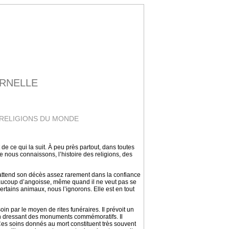
ERNELLE
 RELIGIONS DU MONDE
de ce qui la suit. À peu près partout, dans toutes
e nous connaissons, l’histoire des religions, des
 et attend son décès assez rarement dans la confiance
beaucoup d’angoisse, même quand il ne veut pas se
ertains animaux, nous l’ignorons. Elle est en tout
oin par le moyen de rites funéraires. Il prévoit un
n dressant des monuments commémoratifs. Il
 Ces soins donnés au mort constituent très souvent