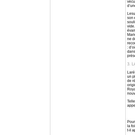
vécu,
d’un
Lesu
son 
soul
vide
évan
Mari
ne d
reco
: d’
dans
prés
3. 
Laré
un 
de r
orig
Roya
nouv
Tell
appe
Pour
la fo
t-il