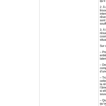
qu’i
2. À
trouv
inte
rêves
sont
souff
3. À
résu
cosm
situ
Sur 
– Pr
enti
late
– De
comp
d’un
– Tr
cell
la r
l’âm
si e
souv
– Qu
qu’o