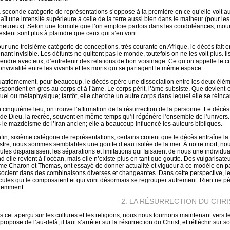
a seconde catégorie de représentations s’oppose à la première en ce qu’elle voit au
aît une intensité supérieure à celle de la terre aussi bien dans le malheur (pour l
heureux). Selon une formule que l’on emploie parfois dans les condoléances, mourir
restent sont plus à plaindre que ceux qui s’en vont.
our une troisième catégorie de conceptions, très courante en Afrique, le décès fait e
ant invisible. Les défunts ne quittent pas le monde, toutefois on ne les voit plus. Il
tendre avec eux, d’entretenir des relations de bon voisinage. Ce qu’on appelle le cu
onvivialité entre les vivants et les morts qui se partagent le même espace.
uatrièmement, pour beaucoup, le décès opère une dissociation entre les deux éléme
espondent en gros au corps et à l’âme. Le corps périt, l’âme subsiste. Que devient-
ituel ou métaphysique; tantôt, elle cherche un autre corps dans lequel elle se réinca
n cinquième lieu, on trouve l’affirmation de la résurrection de la personne. Le décès
 de Dieu, la recrée, souvent en même temps qu’il régénère l’ensemble de l’univers
 le mazdéisme de l’Iran ancien; elle a beaucoup influencé les auteurs bibliques.
nfin, sixième catégorie de représentations, certains croient que le décès entraîne la f
estre, nous sommes semblables une goutte d’eau isolée de la mer. À notre mort, no
eules disparaissent les séparations et limitations qui faisaient de nous une individu
d elle revient à l’océan, mais elle n’existe plus en tant que goutte. Des vulgarisate
e Charon et Thomas, ont essayé de donner actualité et vigueur à ce modèle en par
socient dans des combinaisons diverses et changeantes. Dans cette perspective, le
icules qui le composaient et qui vont désormais se regrouper autrement. Rien ne péri
éremment.
2. LA RÉSURRECTION DU CHRI
s cet aperçu sur les cultures et les religions, nous nous tournons maintenant vers le
 propose de l’au-delà, il faut s’arrêter sur la résurrection du Christ, et réfléchir sur 