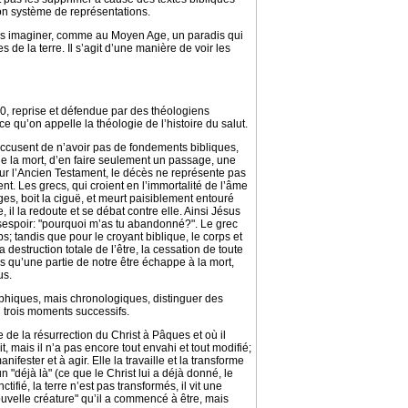
son système de représentations.
 pas imaginer, comme au Moyen Age, un paradis qui
 de la terre. Il s’agit d’une manière de voir les
0, reprise et défendue par des théologiens
qu’on appelle la théologie de l’histoire du salut.
 accusent de n’avoir pas de fondements bibliques,
 de la mort, d’en faire seulement un passage, une
ur l’Ancien Testament, le décès ne représente pas
nt. Les grecs, qui croient en l’immortalité de l’âme
es, boit la ciguë, et meurt paisiblement entouré
 il la redoute et se débat contre elle. Ainsi Jésus
désespoir: "pourquoi m’as tu abandonné?". Le grec
s; tandis que pour le croyant biblique, le corps et
a destruction totale de l’être, la cessation de toute
s qu’une partie de notre être échappe à la mort,
us.
aphiques, mais chronologiques, distinguer des
n trois moments successifs.
ce de la résurrection du Christ à Pâques et où il
, mais il n’a pas encore tout envahi et tout modifié;
ifester et à agir. Elle la travaille et la transforme
n "déjà là" (ce que le Christ lui a déjà donné, le
ifié, la terre n’est pas transformés, il vit une
nouvelle créature" qu’il a commencé à être, mais