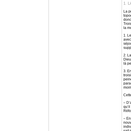
1. 
La p
topo
donc 
Troi
la m
1. L
avec
séjo
suppl
2. L
Dieu
là p
3. E
troi
pein
para
moins
Cett
– D’
qu’i
Réfor
– En
nouv
indi
sait