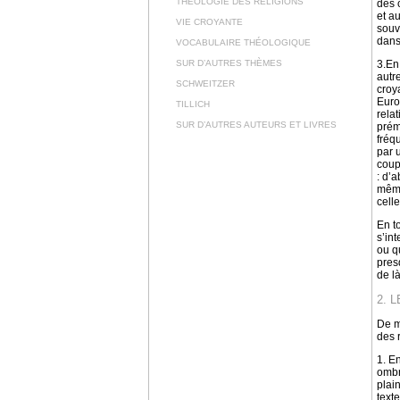
THÉOLOGIE DES RELIGIONS
des 
et au
VIE CROYANTE
souv
dans
VOCABULAIRE THÉOLOGIQUE
SUR D’AUTRES THÈMES
3.En
autr
SCHWEITZER
croy
Euro
TILLICH
rela
SUR D’AUTRES AUTEURS ET LIVRES
prém
fréq
par 
coup
: d’
même
cell
En t
s’in
ou q
pres
de là
2. 
De m
des 
1. E
ombr
plai
text