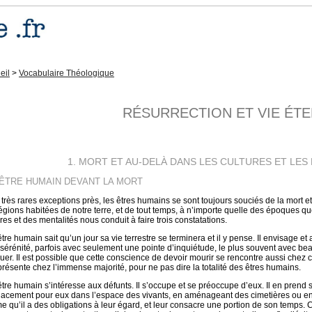
eil
>
Vocabulaire Théologique
RÉSURRECTION ET VIE ÉT
1. MORT ET AU-DELÀ DANS LES CULTURES ET LES
L’ÊTRE HUMAIN DEVANT LA MORT
 très rares exceptions près, les êtres humains se sont toujours souciés de la mort et 
régions habitées de notre terre, et de tout temps, à n’importe quelle des époques qu
res et des mentalités nous conduit à faire trois constatations.
’être humain sait qu’un jour sa vie terrestre se terminera et il y pense. Il envisage
a sérénité, parfois avec seulement une pointe d’inquiétude, le plus souvent avec 
ouer. Il est possible que cette conscience de devoir mourir se rencontre aussi chez c
présente chez l’immense majorité, pour ne pas dire la totalité des êtres humains.
’être humain s’intéresse aux défunts. Il s’occupe et se préoccupe d’eux. Il en prend s
acement pour eux dans l’espace des vivants, en aménageant des cimetières ou e
me qu’il a des obligations à leur égard, et leur consacre une portion de son temps.