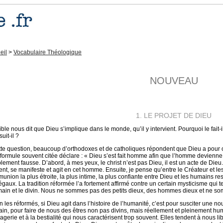
eil
>
Vocabulaire Théologique
NOUVEAU
1. LE PROJET DE DIEU
ble nous dit que Dieu s’implique dans le monde, qu’il y intervient. Pourquoi le fait-il
uit-il ?
tte question, beaucoup d’orthodoxes et de catholiques répondent que Dieu a pour ob
formule souvent citée déclare : « Dieu s’est fait homme afin que l’homme devienne 
lement fausse. D’abord, à mes yeux, le christ n’est pas Dieu, il est un acte de Dieu
ent, se manifeste et agit en cet homme. Ensuite, je pense qu’entre le Créateur et les 
nion la plus étroite, la plus intime, la plus confiante entre Dieu et les humains rest
négaux. La tradition réformée l’a fortement affirmé contre un certain mysticisme qui t
main et le divin. Nous ne sommes pas des petits dieux, des hommes dieux et ne so
n les réformés, si Dieu agit dans l’histoire de l’humanité, c’est pour susciter une 
in, pour faire de nous des êtres non pas divins, mais réellement et pleinement hum
agerie et à la bestialité qui nous caractérisent trop souvent. Elles tendent à nous 