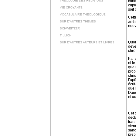
THÉOLOGIE DES RELIGIONS
cond
cupi
VIE CROYANTE
soit 
VOCABULAIRE THÉOLOGIQUE
Cett
anth
SUR D’AUTRES THÈMES
nouv
SCHWEITZER
TILLICH
Quoi
SUR D’AUTRES AUTEURS ET LIVRES
deve
chrét
Par 
ni l
que 
prop
chri
l’apô
écri
que 
Dans
et a
Cet 
décl
tran
vien
sanc
prép