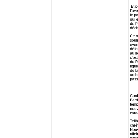
Et po
l’av
le pa
qui 
de P
déch
Ce r
soul
évén
défo
au l
c’est
du R
liqu
de l
arch
pass
Cont
Berd
temp
nouv
cara
Teil
chré
Nouv
attei