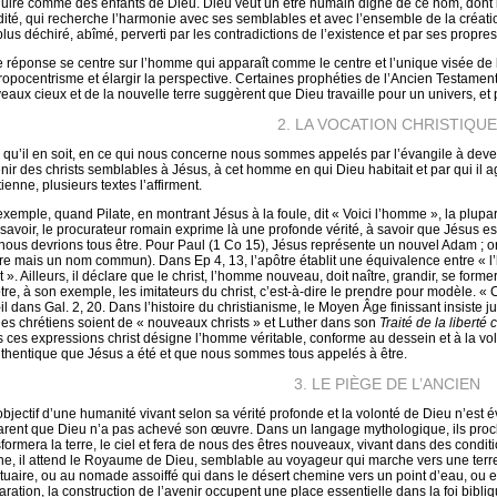
uire comme des enfants de Dieu. Dieu veut un être humain digne de ce nom, dont la
dité, qui recherche l’harmonie avec ses semblables et avec l’ensemble de la créatio
plus déchiré, abîmé, perverti par les contradictions de l’existence et par ses propres
e réponse se centre sur l’homme qui apparaît comme le centre et l’unique visée de l’a
ropocentrisme et élargir la perspective. Certaines prophéties de l’Ancien Testame
eaux cieux et de la nouvelle terre suggèrent que Dieu travaille pour un univers, e
2. LA VOCATION CHRISTIQUE
 qu’il en soit, en ce qui nous concerne nous sommes appelés par l’évangile à deven
nir des christs semblables à Jésus, à cet homme en qui Dieu habitait et par qui il agi
ienne, plusieurs textes l’affirment.
exemple, quand Pilate, en montrant Jésus à la foule, dit « Voici l’homme », la plup
e savoir, le procurateur romain exprime là une profonde vérité, à savoir que Jésus e
nous devrions tous être. Pour Paul (1 Co 15), Jésus représente un nouvel Adam ; o
re mais un nom commun). Dans Ep 4, 13, l’apôtre établit une équivalence entre « l’
st ». Ailleurs, il déclare que le christ, l’homme nouveau, doit naître, grandir, se fo
tre, à son exemple, les imitateurs du christ, c’est-à-dire le prendre pour modèle. « Ce 
t-il dans Gal. 2, 20. Dans l’histoire du christianisme, le Moyen Âge finissant insiste
les chrétiens soient de « nouveaux christs » et Luther dans son
Traité de la liberté
 ces expressions christ désigne l’homme véritable, conforme au dessein et à la vo
uthentique que Jésus a été et que nous sommes tous appelés à être.
3. LE PIÈGE DE L’ANCIEN
objectif d’une humanité vivant selon sa vérité profonde et la volonté de Dieu n’est 
arent que Dieu n’a pas achevé son œuvre. Dans un langage mythologique, ils procla
sformera la terre, le ciel et fera de nous des êtres nouveaux, vivant dans des condit
ne, il attend le Royaume de Dieu, semblable au voyageur qui marche vers une terre 
tuaire, ou au nomade assoiffé qui dans le désert chemine vers un point d’eau, ou enc
aration, la construction de l’avenir occupent une place essentielle dans la foi bibliq