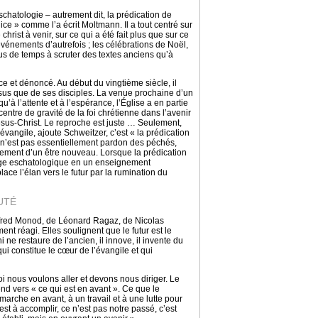
eschatologie – autrement dit, la prédication de
ce » comme l’a écrit Moltmann. Il a tout centré sur
christ à venir, sur ce qui a été fait plus que sur ce
vénements d’autrefois ; les célébrations de Noël,
s de temps à scruter des textes anciens qu’à
ce et dénoncé. Au début du vingtième siècle, il
ésus que de ses disciples. La venue prochaine d’un
 l’attente et à l’espérance, l’Église a en partie
centre de gravité de la foi chrétienne dans l’avenir
Jésus-Christ. Le reproche est juste … Seulement,
’évangile, ajoute Schweitzer, c’est « la prédication
 n’est pas essentiellement pardon des péchés,
ssement d’un être nouveau. Lorsque la prédication
age eschatologique en un enseignement
ace l’élan vers le futur par la rumination du
UTÉ
lfred Monod, de Léonard Ragaz, de Nicolas
nt réagi. Elles soulignent que le futur est le
 ne restaure de l’ancien, il innove, il invente du
ui constitue le cœur de l’évangile et qui
i nous voulons aller et devons nous diriger. Le
end vers « ce qui est en avant ». Ce que le
rche en avant, à un travail et à une lutte pour
 est à accomplir, ce n’est pas notre passé, c’est