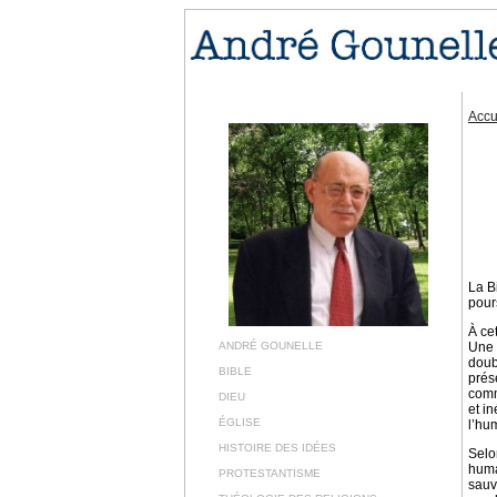
Accu
La Bi
pours
À ce
ANDRÉ GOUNELLE
Une 
doub
BIBLE
prés
commu
DIEU
et i
ÉGLISE
l’hu
HISTOIRE DES IDÉES
Selo
huma
PROTESTANTISME
sauv