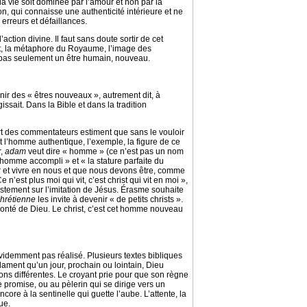
 vie soit dominée par l’amour et non par la
n, qui connaisse une authenticité intérieure et ne
 erreurs et défaillances.
ction divine. Il faut sans doute sortir de cet
nt, la métaphore du Royaume, l’image des
t pas seulement un être humain, nouveau.
ir des « êtres nouveaux », autrement dit, à
ssait. Dans la Bible et dans la tradition
art des commentateurs estiment que sans le vouloir
st l’homme authentique, l’exemple, la figure de ce
r,
adam
veut dire « homme » (ce n’est pas un nom
homme accompli » et « la stature parfaite du
rmer et vivre en nous et que nous devons être, comme
n’est plus moi qui vit, c’est christ qui vit en moi »,
 justement sur l’imitation de Jésus. Érasme souhaite
 chrétienne
les invite à devenir « de petits christs ».
lonté de Dieu. Le christ, c’est cet homme nouveau
évidemment pas réalisé. Plusieurs textes bibliques
ment qu’un jour, prochain ou lointain, Dieu
ions différentes. Le croyant prie pour que son règne
promise, ou au pèlerin qui se dirige vers un
ore à la sentinelle qui guette l’aube. L’attente, la
ue.