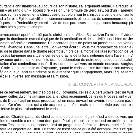
urtant le christianisme, au cours de son histoire, l’a largement oublié. Il a réduit l’
enir – au rang d’un « accessoire » selon une formule de Berdiaev, ou d’un « appendi
ssé, sur les événements christiques d’autrefois, sur le christ déjà venu et non sur le 
est à faire. L’Église sanctifie les commencements et ne cesse de commémorer des é
âques, de Pentecôte rythment la vie de nos paroisses ; nous passons beaucoup plu
iffrer les signes des temps.
enversement opéré très tôt par le christianisme, Albert Schweitzer l’a mis en éviden
igne la dominante eschatologique de la prédication et de l’activité aussi bien de J
ement décisif les commande. En accordant plus de poids au passé et au souvenir qu’à
rmé l’évangile. Dans une lettre, Schweitzer écrit : « Vous me reprochez de situer le 
ieu de le placer dans le drame rédempteur lors de la mort et de la résurrection de 
 Jésus lui-même qui situe le centre de gravité de la foi chrétienne dans l’avenir. » L
oyaume qui vient », et non « le drame rédempteur de notre dogmatique ». Le salut
idation d’un contentieux passé ; il est surtout envoi vers un monde nouveau, surgi
a Croix supplante celle du Royaume, quand le christianisme transforme son mess
éologique, quand elle prêche plus le repentir que l’engagement, alors l’église rempl
é ; elle inverse son message et sa mission.
4. SE CONVERTIR À LA NOUVEA
re ce renversement, les théologies du Royaume, celles d’Albert Schweitzer, de Wi
iaev, celles du christianisme social et, plus récemment, celles du Process, ont viveme
s de Dieu. Il agit en nous proposant et en nous ouvrant un avenir. Il ne répare pas ni
eau. Ce n’est pas ce qui a été accompli autrefois, mais ce qui n’existe pas encore q
ctérise le plus profondément le christ.
hard de Chardin parlait du christ comme du point « oméga », c’est-à-dire ce vers quo
tien ressemble à ce coureur dont parle Paul qui oublie « ce qui est en arrière » et t
eau Testament nous propose, c’est un programme à réaliser. Jésus appelle à une ma
ndre les objectifs de Dieu. Le christ, ce n’est pas ce qui a été accompli, mais ce qui