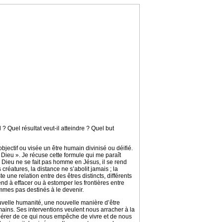
 ? Quel résultat veut-il atteindre ? Quel but
jectif ou visée un être humain divinisé ou déifié.
Dieu ». Je récuse cette formule qui me paraît
. Dieu ne se fait pas homme en Jésus, il se rend
créatures, la distance ne s’abolit jamais ; la
e une relation entre des êtres distincts, différents
end à effacer ou à estomper les frontières entre
mmes pas destinés à le devenir.
nouvelle humanité, une nouvelle manière d’être
ains. Ses interventions veulent nous arracher à la
libérer de ce qui nous empêche de vivre et de nous