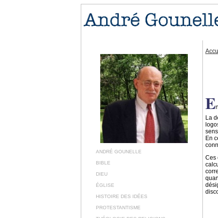
Accu
E
La d
logo
sens
En c
conn
ANDRÉ GOUNELLE
Ces 
BIBLE
calc
corr
DIEU
quan
dési
ÉGLISE
disc
HISTOIRE DES IDÉES
PROTESTANTISME