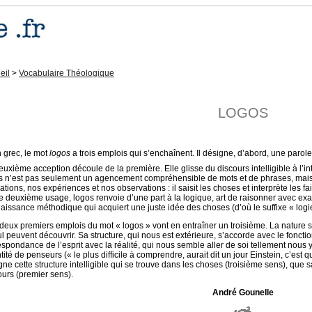
eil
>
Vocabulaire Théologique
LOGOS
n grec, le mot
logos
a trois emplois qui s’enchaînent. Il désigne, d’abord, une parole
euxième acception découle de la première. Elle glisse du discours intelligible à l’in
s n’est pas seulement un agencement compréhensible de mots et de phrases, mais aus
ations, nos expériences et nos observations : il saisit les choses et interprète les f
e deuxième usage, logos renvoie d’une part à la logique, art de raisonner avec exact
aissance méthodique qui acquiert une juste idée des choses (d’où le suffixe « logie
deux premiers emplois du mot « logos » vont en entraîner un troisième. La nature s‘o
ul peuvent découvrir. Sa structure, qui nous est extérieure, s’accorde avec le fonc
espondance de l’esprit avec la réalité, qui nous semble aller de soi tellement nous 
tité de penseurs (« le plus difficile à comprendre, aurait dit un jour Einstein, c’es
gne cette structure intelligible qui se trouve dans les choses (troisième sens), que s
ours (premier sens).
André Gounelle