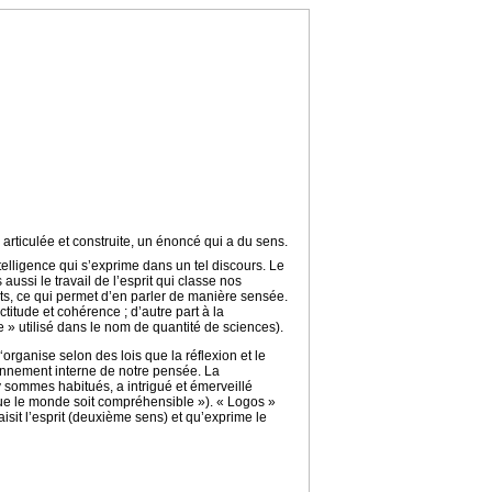
 articulée et construite, un énoncé qui a du sens.
telligence qui s’exprime dans un tel discours. Le
si le travail de l’esprit qui classe nos
aits, ce qui permet d’en parler de manière sensée.
itude et cohérence ; d’autre part à la
 » utilisé dans le nom de quantité de sciences).
rganise selon des lois que la réflexion et le
tionnement interne de notre pensée. La
y sommes habitués, a intrigué et émerveillé
t que le monde soit compréhensible »). « Logos »
aisit l’esprit (deuxième sens) et qu’exprime le