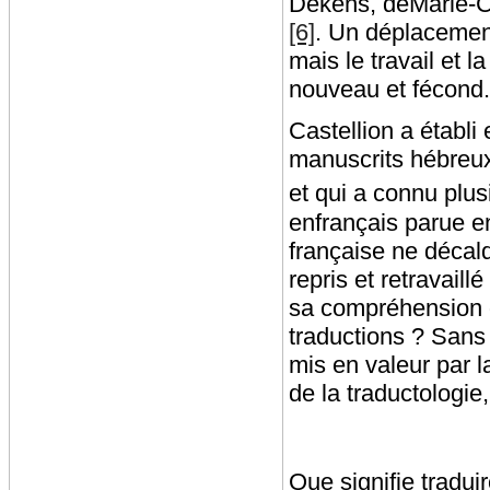
Dekens, deMarie-C
[6]
. Un déplacement
mais le travail et 
nouveau et fécond.
Castellion a établi 
manuscrits hébreux 
et qui a connu plus
enfrançais parue e
française ne décalq
repris et retravaill
sa compréhension d
traductions ? Sans 
mis en valeur par la
de la traductologie
Que signifie tradui