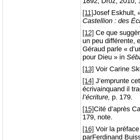
1892, Droz, 2010, 1
[11]
Josef Eskhult, «
Castellion : des Écr
[12]
Ce que suggèr
un peu différente,
Géraud parle « d’u
pour Dieu » in
Séba
[13]
Voir Carine S
[14]
J’emprunte cet
écrivainquand il tr
l’écriture,
p. 179.
[15]
Cité d’après C
179, note.
[16]
Voir la préfac
parFerdinand Buis