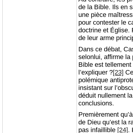
de la Bible. Ils en 
une pièce maîtresse
pour contester le c
doctrine et Église. 
de leur arme princ
Dans ce débat, Cas
selonlui, affirme la
Bible est tellement
l’expliquer ?
[23]
Cet
polémique antiprot
insistant sur l’obsc
déduit nullement la
conclusions.
Premièrement qu’à c
de Dieu qu’est la ra
pas infaillible
[24]
.