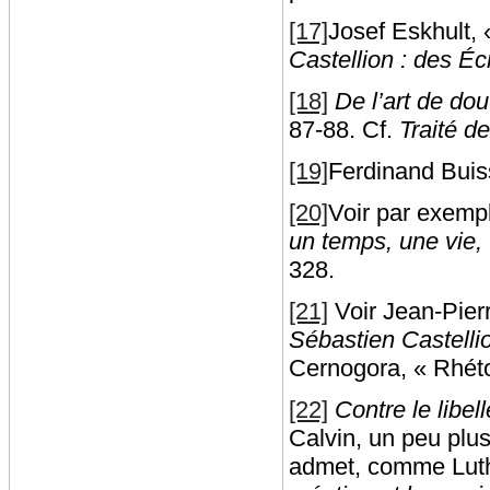
[17]
Josef Eskhult, «
Castellion : des Écr
[18]
De l’art de dou
87-88. Cf.
Traité d
[19]
Ferdinand Bui
[20]
Voir par exemp
un temps, une vie
328.
[21]
Voir Jean-Pierr
Sébastien Castellion
Cernogora, « Rhéto
[22]
Contre le libel
Calvin, un peu plus
admet, comme Luther