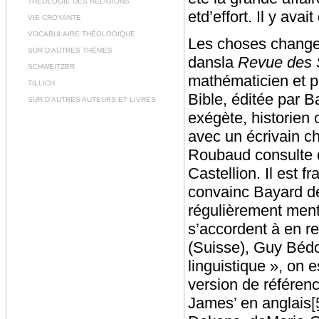
THÉOLOGIE DES RELIGIONS
etd’effort. Il y ava
VIE CROYANTE
VOCABULAIRE THÉOLOGIQUE
Les choses changen
SUR D’AUTRES THÈMES
dansla
Revue des 
SCHWEITZER
mathématicien et po
TILLICH
Bible, éditée par 
SUR D’AUTRES AUTEURS ET LIVRES
exégète, historien 
avec un écrivain cha
Roubaud consulte d
Castellion. Il est fr
convainc Bayard de 
régulièrement ment
s’accordent à en re
(Suisse), Guy Bédou
linguistique », on 
version de référen
James’ en anglais
[