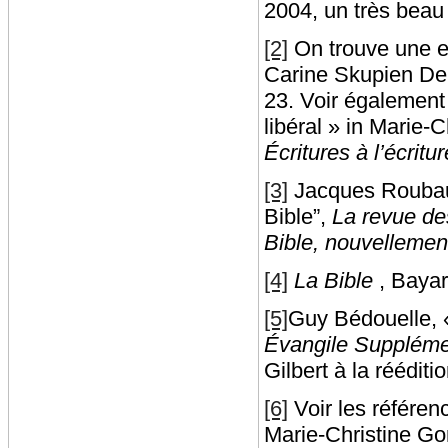
2004, un très beau 
[2]
On trouve une e
Carine Skupien D
23. Voir également
libéral » in Marie
Écritures à l’écritur
[3]
Jacques Roubaud,
Bible”,
La revue de
Bible, nouvellemen
[4]
La Bible
, Bayar
[5]
Guy Bédouelle, «
Évangile Supplém
Gilbert à la rééditi
[6]
Voir les référen
Marie-Christine 