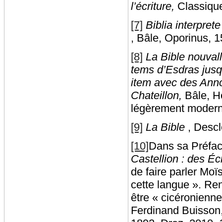
l’écriture,
Classique
[7]
Biblia interpre
, Bâle, Oporinus, 1
[8]
La Bible nouvall
tems d’Esdras jusq
item avec des Anno
Chateillon,
Bâle, H
légèrement modern
[9]
La Bible
, Descl
[10]
Dans sa Préfa
Castellion : des Écr
de faire parler Moïs
cette langue ». Ren
être « cicéronienne 
Ferdinand Buisson