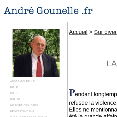
Accueil
>
Sur diver
LA
ANDRÉ GOUNELLE
P
BIBLE
endant longtemps
DIEU
ÉGLISE
refusde la violence
HISTOIRE DES IDÉES
Elles ne mentionnai
PROTESTANTISME
été la grande affair