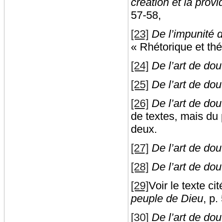
création et la prov
57-58,
[23]
De l’impunité 
« Rhétorique et th
[24]
De l’art de do
[25]
De l’art de do
[26]
De l’art de do
de textes, mais du 
deux.
[27]
De l’art de do
[28]
De l’art de dou
[29]
Voir le texte c
peuple de Dieu
, p.
[30]
De l’art de do