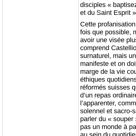
disciples « baptise
et du Saint Esprit »
Cette profanisatio
fois que possible, 
avoir une visée pl
comprend Castellio
surnaturel, mais un
manifeste et on do
marge de la vie co
éthiques quotidiens
réformés suisses qu
d’un repas ordinair
l’apparenter, comme
solennel et sacro-s
parler du « souper 
pas un monde à par
au sein du quotidie