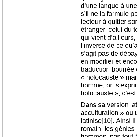
d’une langue à une
s’il ne la formule p
lecteur à quitter 
étranger, celui du t
qui vient d’ailleur
l’inverse de ce qu
s’agit pas de dépay
en modifier et enco
traduction bourrée 
« holocauste » mai
homme, on s’exprime
holocauste », c’es
Dans sa version lat
acculturation » ou u
latinise
[10]
. Ainsi i
romain, les génies 
hommes, pas tout à