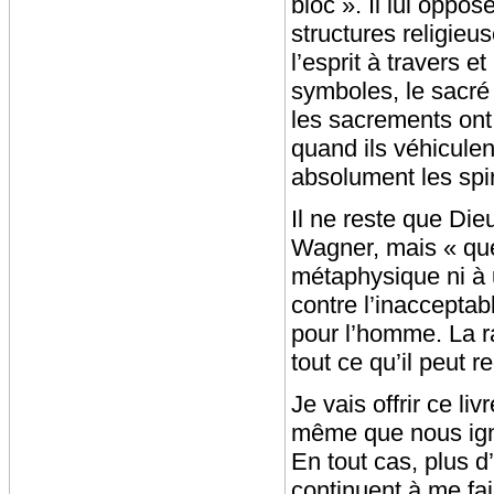
bloc ». Il lui oppos
structures religieus
l’esprit à travers et
symboles, le sacré 
les sacrements ont 
quand ils véhiculent
absolument les spiri
Il ne reste que Die
Wagner, mais « que
métaphysique ni à un
contre l’inacceptab
pour l’homme. La r
tout ce qu’il peut 
Je vais offrir ce l
même que nous ign
En tout cas, plus d
continuent à me fair