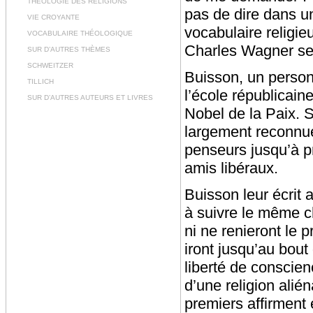
THÉOLOGIE DES RELIGIONS
pas de dire dans u
VIE CROYANTE
vocabulaire religie
VOCABULAIRE THÉOLOGIQUE
Charles Wagner se
SUR D’AUTRES THÈMES
SCHWEITZER
Buisson, un person
TILLICH
l’école républicaine
SUR D’AUTRES AUTEURS ET LIVRES
Nobel de la Paix. 
largement reconnues
penseurs jusqu’à pr
amis libéraux.
Buisson leur écrit a
à suivre le même ch
ni ne renieront le p
iront jusqu’au bout
liberté de conscienc
d’une religion alié
premiers affirment