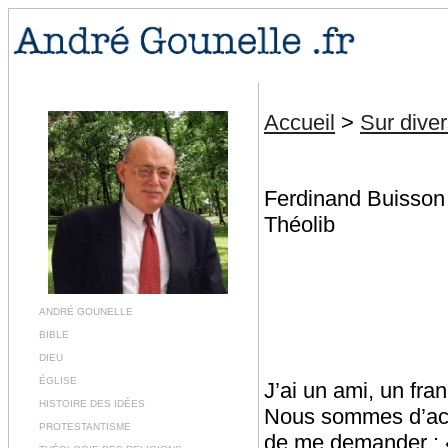
Accueil
>
Sur diver
Ferdinand Buisson
Théolib
ANDRÉ GOUNELLE
BIBLE
DIEU
ÉGLISE
J’ai un ami, un fra
HISTOIRE DES IDÉES
Nous sommes d’acco
PROTESTANTISME
de me demander : «