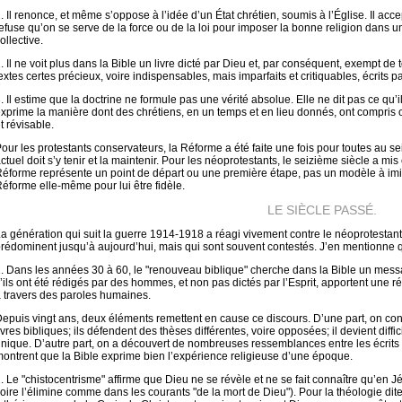
. Il renonce, et même s’oppose à l’idée d’un État chrétien, soumis à l’Église. Il accept
efuse qu’on se serve de la force ou de la loi pour imposer la bonne religion dans un
ollective.
. Il ne voit plus dans la Bible un livre dicté par Dieu et, par conséquent, exempt d
extes certes précieux, voire indispensables, mais imparfaits et critiquables, écrit
. Il estime que la doctrine ne formule pas une vérité absolue. Elle ne dit pas ce qu’il
xprime la manière dont des chrétiens, en un temps et en lieu donnés, ont compris
t révisable.
our les protestants conservateurs, la Réforme a été faite une fois pour toutes au s
ctuel doit s’y tenir et la maintenir. Pour les néoprotestants, le seizième siècle a mi
éforme représente un point de départ ou une première étape, pas un modèle à imiter 
éforme elle-même pour lui être fidèle.
LE SIÈCLE PASSÉ.
a génération qui suit la guerre 1914-1918 a réagi vivement contre le néoprotestan
rédominent jusqu’à aujourd’hui, mais qui sont souvent contestés. J’en mentionne q
. Dans les années 30 à 60, le "renouveau biblique" cherche dans la Bible un mess
’ils ont été rédigés par des hommes, et non pas dictés par l’Esprit, apportent une r
 travers des paroles humaines.
epuis vingt ans, deux éléments remettent en cause ce discours. D’une part, on con
ivres bibliques; ils défendent des thèses différentes, voire opposées; il devient dif
nique. D’autre part, on a découvert de nombreuses ressemblances entre les écrits bi
ontrent que la Bible exprime bien l’expérience religieuse d’une époque.
. Le "chistocentrisme" affirme que Dieu ne se révèle et ne se fait connaître qu’en Jés
oire l’élimine comme dans les courants "de la mort de Dieu"). Pour la théologie dite