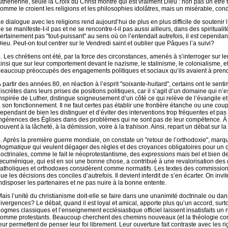
uthérienne, seule la Croix du Christ montre qui est vraiment Dieu : non pas un êtr
omme le croient les religions et les philosophies idolâtres, mais un misérable, con
e dialogue avec les religions rend aujourd’hui de plus en plus difficile de soutenir
e se manifeste-t-il pas et ne se rencontre-t-il pas aussi ailleurs, dans des spiritualit
ertainement pas "tout-puissant" au sens où on l’entendait autrefois, il est cependant 
ieu. Peut-on tout centrer sur le Vendredi saint et oublier que Pâques l’a suivi?
. Les chrétiens ont été, par la force des circonstances, amenés à s’interroger sur 
insi que sur leur comportement devant le nazisme, le stalinisme, le colonialisme, etc
eaucoup préoccupés des engagements politiques et sociaux qu’ils avaient à prendre
 partir des années 80, en réaction à l’esprit "soixante-huitard", certains ont le sen
iscrètes dans leurs prises de positions politiques, car il s’agit d’un domaine qui n’e
nspirée de Luther, distingue soigneusement d’un côté ce qui relève de l’évangile et 
 son fonctionnement. Il ne faut certes pas établir une frontière étanche ou une coup
ependant de bien les distinguer et d’éviter des interventions trop fréquentes et pas
ngérences des Églises dans des problèmes qui ne sont pas de leur compétence. À
ouvent à la lâcheté, à la démission, voire à la trahison. Ainsi, repart un débat sur la
. Après la première guerre mondiale, on constate un "retour de l’orthodoxie", marqué
Dogmatique
qui veulent dégager des règles et des croyances obligatoires pour un ch
octrinales, comme le fait le néoprotestantisme, des
expressions
mais bel et bien d
cuménique, qui est en soi une bonne chose, a contribué à une revalorisation des d
atholiques et orthodoxes considèrent comme normatifs. Les textes des commissio
ue les décisions des conciles d’autrefois. Il devient interdit de s’en écarter. On invi
ndisposer les partenaires et ne pas nuire à la bonne entente.
ais l’unité du christianisme doit-elle se faire dans une unanimité doctrinale ou da
ivergences? Le débat, quand il est loyal et amical, apporte plus qu’un accord, surt
ogmes classiques et l’enseignement ecclésiastique officiel laissent insatisfaits un
omme protestants. Beaucoup cherchent des chemins nouveaux (et la théologie con
eur permettent de penser leur foi librement. Leur ouverture fait contraste avec les rigi