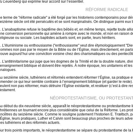
du Leuenberg
qui exprime leur accord sur l’essentiel.
RÉFORME RADICALE
e terme de "réforme radicale" a été forgé par les historiens contemporains pour
eizième siècle ont été persécutés et se sont marginalisés. On distingue parmi eux t
. L’anabaptisme refuse le baptême des bébés et, en même temps, rejette toute allianc
ne conversion personnelle qui amène à rompre avec le monde, et non en raison 
eligieuse ou sociale. Les baptistes actuels sont, en partie, leurs héritiers.
. L’illuminisme ou enthousiasme ("enthousiasme" veut dire étymologiquement "Die
ommes non pas par le moyen de la Bible ou de l’Église, mais directement, en parlan
rouve aujourd’hui une conviction voisine chez des charismatiques ou des pentecôti
. L’antitrinitarisme qui juge que les dogmes de la Trinité et de la double nature, d
’enseignement biblique et doivent être rejetés. À notre époque, les unitariens et le
analogues.
u seizième siècle, luthériens et réformés entendent
réformer
l’Église, sa pratique e
mender ce qui leur semble contraire à l’enseignement biblique (et garder le reste). L
eulent non pas réformer, mais détruire l’Église existante, et
restituer
(c’est à dire r
estament.
NÉOPROTESTANTISME, OU PROTESTANT
u début du dix-neuvième siècle, apparaît le néoprotestantisme ou protestantisme libé
hrétiennes un tournant encore plus considérable que celui de la Réforme. Les prot
ncêtres du seizième siècle. Comme le souligne justement l’historien E. Trœltsch, pa
’Église, leurs pratiques, Luther et Calvin sont beaucoup plus proches de leurs adv
es luthériens et des réformés actuels.
ur trois points importants, le néoprotestantisme se sépare du protestantisme de la