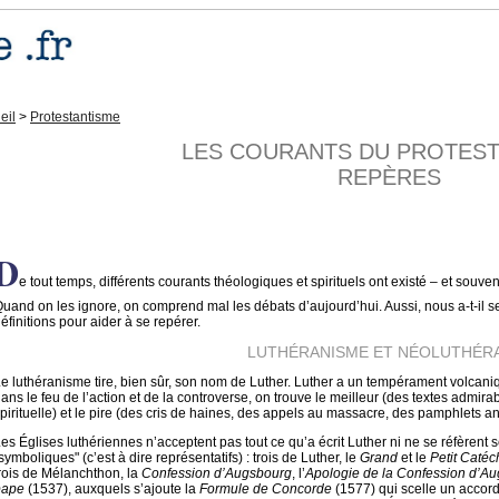
eil
>
Protestantisme
LES COURANTS DU PROTES
REPÈRES
D
e tout temps, différents courants théologiques et spirituels ont existé – et souv
uand on les ignore, on comprend mal les débats d’aujourd’hui. Aussi, nous a-t-il s
éfinitions pour aider à se repérer.
LUTHÉRANISME ET NÉOLUTHÉR
e luthéranisme tire, bien sûr, son nom de Luther. Luther a un tempérament volca
ans le feu de l’action et de la controverse, on trouve le meilleur (des textes admira
pirituelle) et le pire (des cris de haines, des appels au massacre, des pamphlets an
es Églises luthériennes n’acceptent pas tout ce qu’a écrit Luther ni ne se réfèrent se
symboliques" (c’est à dire représentatifs) : trois de Luther, le
Grand
et le
Petit
Catéc
rois de Mélanchthon, la
Confession d’Augsbourg
, l’
Apologie de la Confession d’A
pape
(1537), auxquels s’ajoute la
Formule de Concorde
(1577) qui scelle un accord