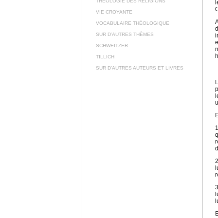
THÉOLOGIE DES RELIGIONS
l
C
VIE CROYANTE
A
VOCABULAIRE THÉOLOGIQUE
d
SUR D’AUTRES THÈMES
i
e
SCHWEITZER
n
h
TILLICH
SUR D’AUTRES AUTEURS ET LIVRES
L
p
l
u
E
1
q
r
d
2
l
r
3
l
l
E