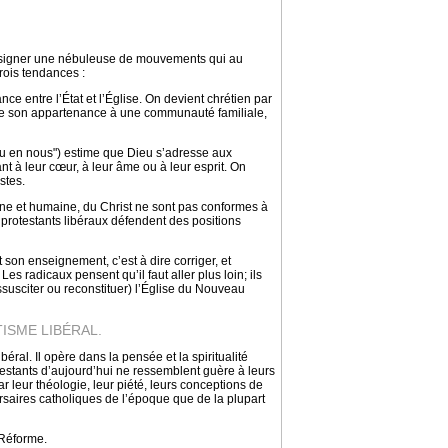
 désigner une nébuleuse de mouvements qui au
rois tendances :
e entre l’État et l’Église. On devient chrétien par
de son appartenance à une communauté familiale,
u en nous") estime que Dieu s’adresse aux
t à leur cœur, à leur âme ou à leur esprit. On
stes.
ivine et humaine, du Christ ne sont pas conformes à
s protestants libéraux défendent des positions
t son enseignement, c’est à dire corriger, et
es radicaux pensent qu’il faut aller plus loin; ils
essusciter ou reconstituer) l’Église du Nouveau
ISME LIBÉRAL.
ral. Il opère dans la pensée et la spiritualité
estants d’aujourd’hui ne ressemblent guère à leurs
r leur théologie, leur piété, leurs conceptions de
ersaires catholiques de l’époque que de la plupart
 Réforme.