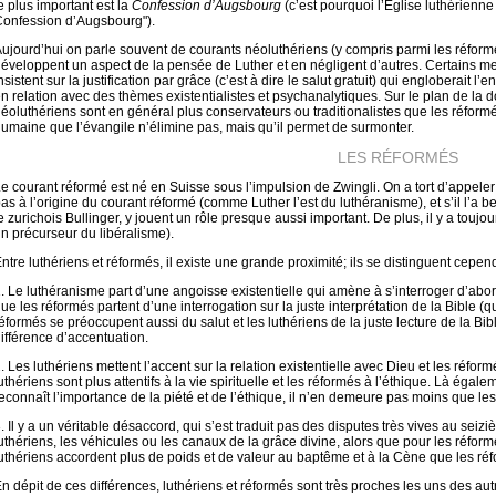
e plus important est la
Confession d’Augsbourg
(c’est pourquoi l’Église luthérienn
onfession d’Augsbourg").
ujourd’hui on parle souvent de courants néoluthériens (y compris parmi les réformés
éveloppent un aspect de la pensée de Luther et en négligent d’autres. Certains mett
nsistent sur la justification par grâce (c’est à dire le salut gratuit) qui engloberait l’
n relation avec des thèmes existentialistes et psychanalytiques. Sur le plan de la doc
éoluthériens sont en général plus conservateurs ou traditionalistes que les réformés;
umaine que l’évangile n’élimine pas, mais qu’il permet de surmonter.
LES RÉFORMÉS
e courant réformé est né en Suisse sous l’impulsion de Zwingli. On a tort d’appeler l
as à l’origine du courant réformé (comme Luther l’est du luthéranisme), et s’il l’a
e zurichois Bullinger, y jouent un rôle presque aussi important. De plus, il y a toujo
n précurseur du libéralisme).
ntre luthériens et réformés, il existe une grande proximité; ils se distinguent cependa
. Le luthéranisme part d’une angoisse existentielle qui amène à s’interroger d’abor
ue les réformés partent d’une interrogation sur la juste interprétation de la Bible 
éformés se préoccupent aussi du salut et les luthériens de la juste lecture de la Bible
ifférence d’accentuation.
. Les luthériens mettent l’accent sur la relation existentielle avec Dieu et les réf
uthériens sont plus attentifs à la vie spirituelle et les réformés à l’éthique. Là égale
econnaît l’importance de la piété et de l’éthique, il n’en demeure pas moins que les
. Il y a un véritable désaccord, qui s’est traduit pas des disputes très vives au seiz
uthériens, les véhicules ou les canaux de la grâce divine, alors que pour les réfor
uthériens accordent plus de poids et de valeur au baptême et à la Cène que les ré
n dépit de ces différences, luthériens et réformés sont très proches les uns des au