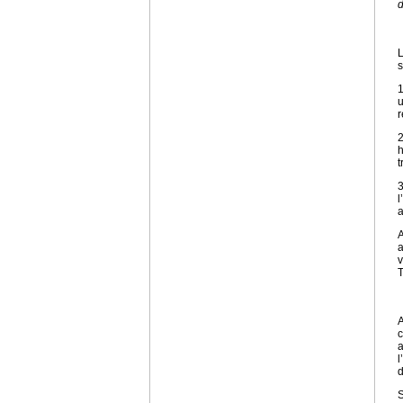
L
s
1
u
r
2
h
t
3
l
A
a
v
T
A
c
a
l
d
S