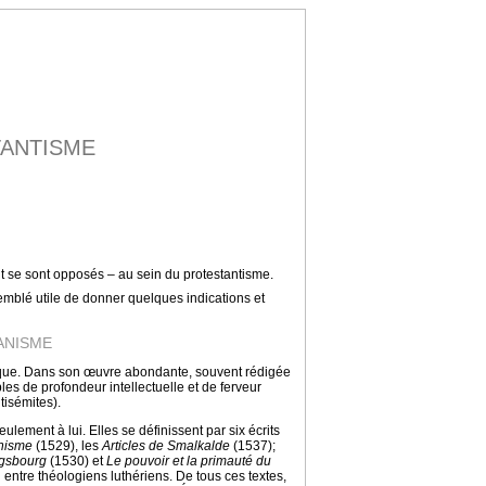
TANTISME
ent se sont opposés – au sein du protestantisme.
emblé utile de donner quelques indications et
ANISME
nique. Dans son œuvre abondante, souvent rédigée
bles de profondeur intellectuelle et de ferveur
tisémites).
ulement à lui. Elles se définissent par six écrits
hisme
(1529), les
Articles de Smalkalde
(1537);
ugsbourg
(1530) et
Le pouvoir et la primauté du
 entre théologiens luthériens. De tous ces textes,