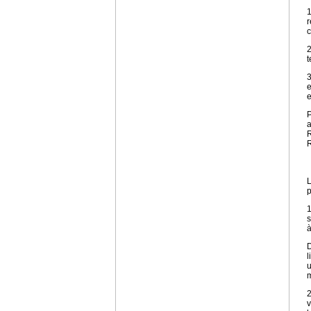
1
r
c
2
t
3
e
e
P
a
R
R
L
p
1
s
à
D
l
u
m
2
v