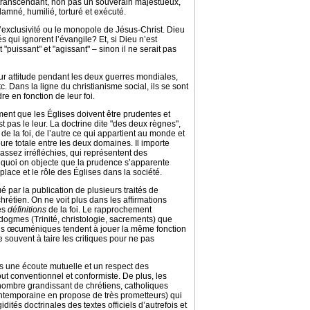
e transcendant, non pas un souverain majestueux,
damné, humilié, torturé et exécuté.
 l’exclusivité ou le monopole de Jésus-Christ. Dieu
és qui ignorent l’évangile? Et, si Dieu n’est
"puissant" et "agissant" – sinon il ne serait pas
leur attitude pendant les deux guerres mondiales,
. Dans la ligne du christianisme social, ils se sont
 en fonction de leur foi.
timent que les Églises doivent être prudentes et
st pas le leur. La doctrine dite "des deux règnes",
de la foi, de l’autre ce qui appartient au monde et
ure totale entre les deux domaines. Il importe
 assez irréfléchies, qui représentent des
 quoi on objecte que la prudence s’apparente
 place et le rôle des Églises dans la société.
 par la publication de plusieurs traités de
rétien. On ne voit plus dans les affirmations
es
définitions
de la foi. Le rapprochement
ogmes (Trinité, christologie, sacrements) que
ns œcuméniques tendent à jouer la même fonction
te souvent à taire les critiques pour ne pas
ns une écoute mutuelle et un respect des
out conventionnel et conformiste. De plus, les
 nombre grandissant de chrétiens, catholiques
temporaine en propose de très prometteurs) qui
dités doctrinales des textes officiels d’autrefois et