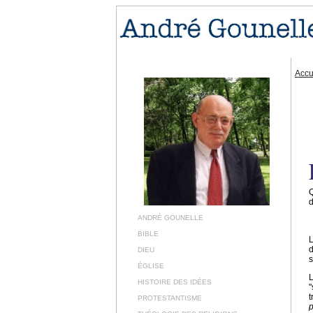
Accu
Q
d
ANDRÉ GOUNELLE
BIBLE
L
d
DIEU
s
ÉGLISE
L
HISTOIRE DES IDÉES
"
t
PROTESTANTISME