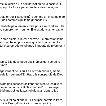
e la laïcité ou la sécularisation de la société. Il
 pays. La foi est personnelle, individuelle, non
e toute erreur. Il la considère comme un ensemble de
s par des hommes qui témoignent de Dieu.
 faut obligatoirement croire pour être chrétien. Elle
 ou comprennent leur foi. Elle est donc amendable
eizième siècle; elle est achevée. Le protestantisme
s en marche un processus qu’il faut continuer. La
et à reproduire tel quel. Il importe de réformer la
tisme. Elle développe des thèmes dont certains
uatre.
age venant de Dieu. Les écrits bibliques, même
évélation venant d’En Haut. Ils sont parole de Dieu
state des désaccords importants entre les divers
ficile de parler de la Bible comme d’un message
bliques et les textes religieux anciens; elles
us (à tel point que le Fils éclipse parfois le Père,
 de la Croix, d’inspiration plus ou moins