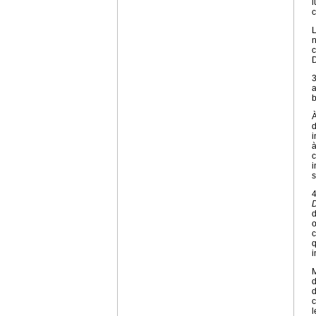
l
c
L
n
c
D
3
a
b
À
d
i
à
c
i
s
4
d
œ
c
q
i
M
d
d
c
l