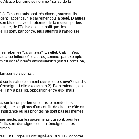
e d’Alsace-Lorraine se nomme "Église de la
). Ces courants sont très divers ; souvent, ils
ent l’accent sur le sacrement ou la piété. D’autres
ensemble de la vie chrétienne. Ils la mettent parfois
trine, de l’Église et de la politique, les
 ils sont, par contre, plus attentifs à l’angoisse
es réformés "calvinistes". En effet, Calvin n’est
 beaucoup influencé, d’autres, comme, par exemple,
urs eu des réformés anticalvinistes (ainsi Castellion,
nt sur trois points :
d sur le salut (comment puis-je être sauvé?), tandis
(qu’enseigne-t-elle exactement?). Bien entendu, les
. Il n’y a pas, ici, opposition entre eux, mais
ormés sur le comportement dans le monde. Les
ment, il ne s’agit pas d’un conflit; de chaque côté on
 insistance ou les priorités ne sont pas les mêmes.
ième siècle, sur les sacrements qui sont, pour les
més ils sont des signes qui en témoignent. Les
formés.
tres. En Europe, ils ont signé en 1970 la
Concorde