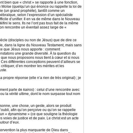
ent bien que « christ » se rapporte à une fonction,
au Moïse (quelqu’un qui énonce ou rappelle la loi de
ie (un grand prophète), tantôt comme un
hébraïque, selon l’expression d’un spécialiste
ifficile d’unifier. Il en va de même dans le Nouveau
éfini le sens. Ils ne l’ont pas tous fait de la même
on rencontre un éventail assez large de «
iècle (disciples ou non de Jésus) que de dire ce
ble, dans la ligne du Nouveau Testament, mais sans
 ce que Jésus nous apporte : comment
statons une grande diversité. À la question du
le que nous proposons nous tient à cœur et si nous
 Ces différentes conceptions peuvent d’ailleurs se
critiquer, d’en montrer les mérites et les
uste.
 propre réponse (elle n’a rien de très original) ; je
tament parle de
kairos
) : celui d’une rencontre avec
 ou la vérité ultime, dont le nom surpasse tout nom
sonne, une chose, un geste, alors se produit
oubli, afin qu’on perçoive ou qu’on se rappelle
st un « dynamisme » (ce que souligne la théologie
voies de justice et de paix. Le christ est un acte
utour d’eux.
l’intervention la plus marquante de Dieu dans