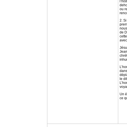
l’hi
deho
ou r
renc
2. S
prem
nous,
de D
cett
avec
Jésu
Jean
chré
inhu
L’ho
dans
dépla
le di
L’ho
voyag
Un é
ce qu