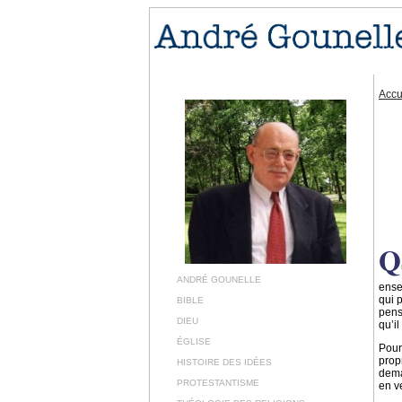
Accu
Q
ANDRÉ GOUNELLE
ense
qui 
BIBLE
pens
DIEU
qu’i
ÉGLISE
Pour
propr
HISTOIRE DES IDÉES
deman
PROTESTANTISME
en v