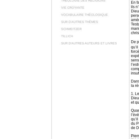
THÉOLOGIE DES RELIGIONS
En f
ils 
VIE CROYANTE
Dieu
VOCABULAIRE THÉOLOGIQUE
pers
améri
SUR D’AUTRES THÈMES
Testa
mani
SCHWEITZER
chri
TILLICH
De pl
SUR D’AUTRES AUTEURS ET LIVRES
qu’i
forc
expé
sens
l’es
compl
insuf
Dans
la r
1. L
Dieu
et q
Quan
l’év
qu’i
du P
de D
Pierr