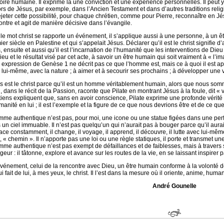
stoire humaine. Il exprime là une conviction et une expérience personnelles. Il peut
rs de Jésus, par exemple, dans l’Ancien Testament et dans d’autres traditions relig
ejeter cette possibilité, pour chaque chrétien, comme pour Pierre, reconnaître en Jés
ontre et agit de manière décisive dans l’évangile.
i le mot christ se rapporte un événement, il s’applique aussi à une personne, à un 
ier siècle en Palestine et qui s’appelait Jésus. Déclarer qu’il est le christ signifie
 ensuite et aussi qu’il est l’incarnation de l’humanité que les interventions de Dieu 
ieu et le résultat visé par cet acte, à savoir un être humain qui soit vraiment à « l
e expression de Genèse 1 ne décrit pas ce que l’homme est, mais ce à quoi il est a
 lui-même, avec la nature ; à aimer et à secourir ses prochains ; à développer une vér
s est le christ parce qu’il est un homme véritablement humain, alors que nous so
, dans le récit de la Passion, raconte que Pilate en montrant Jésus à la foule, di
tiens expliquent que, sans en avoir conscience, Pilate exprime une profonde vérit
manité en lui ; il est l’exemple et la figure de ce que nous devrions être et de ce qu
mme authentique n’est pas, pour moi, une icone ou une statue figées dans une perf
 un ciel immuable. Il n’est pas quelqu’un qui n’aurait pas à bouger parce qu’il aurait
ce constamment, il change, il voyage, il apprend, il découvre, il lutte avec lui-même,
t, « chemin ». Il n’apporte pas une loi ou une règle statiques, il porte et transmet u
mme authentique n’est pas exempt de défaillances et de faiblesses, mais à travers
eur : il tâtonne, explore et avance sur les routes de la vie, en se laissant inspirer pa
vénement, celui de la rencontre avec Dieu, un être humain conforme à la volonté d
i fait de lui, à mes yeux, le christ. Il l’est dans la mesure où il oriente, anime, huma
André Gounelle