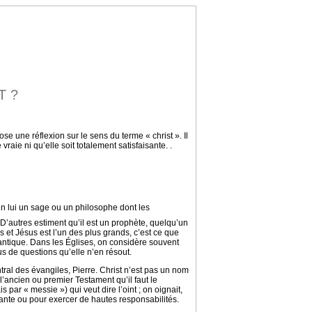
T ?
pose une réflexion sur le sens du terme « christ ». Il
aie ni qu’elle soit totalement satisfaisante. .
en lui un sage ou un philosophe dont les
autres estiment qu’il est un prophète, quelqu’un
 et Jésus est l’un des plus grands, c’est ce que
antique. Dans les Églises, on considère souvent
us de questions qu’elle n’en résout.
ral des évangiles, Pierre. Christ n’est pas un nom
à l’ancien ou premier Testament qu’il faut le
 par « messie ») qui veut dire l’oint ; on oignait,
rtante ou pour exercer de hautes responsabilités.