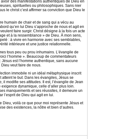
 y avoir des manifestations authentiques de Dieu en
ieuses, spirituelles ou philosophiques. Sans nier
us le christ c’est affirmer sa conviction que Dieu le
être humain de chair et de sang qui a vécu au
 d’abord qu’en lui Dieu s’approche de nous et agit en
veulent faire surgir. Christ désigne à la fois un acte
’image et à la ressemblance » de Dieu. À mon sens,
ppelé : à vivre en harmonie avec ses semblables,
ité intérieure et une justice relationnelle.
mmes tous peu ou prou inhumains. L’évangile de
t « voici l’homme ». Beaucoup de commentateurs
é : Jésus est l’homme authentique, sans aucune
e Dieu veut faire de nous.
ection immobile ni un idéal métaphysique inscrit
 atteint le but. Dans les évangiles, Jésus se
 il modifie ses attitudes. Il est, l’évangile de Jean
ne exigence dynamique, celle d’aller plus loin.
 ses manquements et ses réussites, il demeure un
r l’esprit de Dieu qui agit en lui.
e Dieu, voilà ce que pour moi représente Jésus et
nise des existences, la nôtre et bien d’autres.