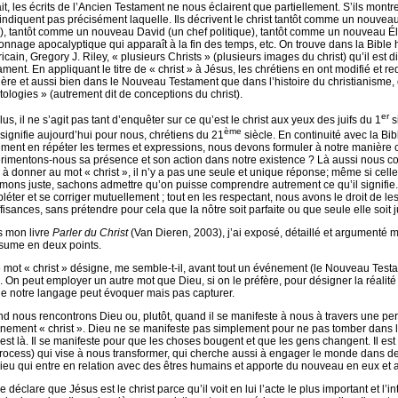
ait, les écrits de l’Ancien Testament ne nous éclairent que partiellement. S’ils montr
n’indiquent pas précisément laquelle. Ils décrivent le christ tantôt comme un nouve
), tantôt comme un nouveau David (un chef politique), tantôt comme un nouveau Él
onnage apocalyptique qui apparaît à la fin des temps, etc. On trouve dans la Bible 
cain, Gregory J. Riley, « plusieurs Christs » (plusieurs images du christ) qu’il est d
ment. En appliquant le titre de « christ » à Jésus, les chrétiens en ont modifié et red
ère et aussi bien dans le Nouveau Testament que dans l’histoire du christianisme, 
stologies » (autrement dit de conceptions du christ).
er
us, il ne s’agit pas tant d’enquêter sur ce qu’est le christ aux yeux des juifs du 1
s
ème
l signifie aujourd’hui pour nous, chrétiens du 21
siècle. En continuité avec la Bi
ément en répéter les termes et expressions, nous devons formuler à notre manière
rimentons-nous sa présence et son action dans notre existence ? Là aussi nous con
 à donner au mot « christ », il n’y a pas une seule et unique réponse; même si cel
timons juste, sachons admettre qu’on puisse comprendre autrement ce qu’il signifie.
éter et se corriger mutuellement ; tout en les respectant, nous avons le droit de les 
fisances, sans prétendre pour cela que la nôtre soit parfaite ou que seule elle soit j
 mon livre
Parler du Christ
(Van Dieren, 2003), j’ai exposé, détaillé et argumenté ma
ésume en deux points.
e mot « christ » désigne, me semble-t-il, avant tout un événement (le Nouveau Tes
. On peut employer un autre mot que Dieu, si on le préfère, pour désigner la réalité
ue notre langage peut évoquer mais pas capturer.
d nous rencontrons Dieu ou, plutôt, quand il se manifeste à nous à travers une per
énement « christ ». Dieu ne se manifeste pas simplement pour ne pas tomber dans l’
l est là. Il se manifeste pour que les choses bougent et que les gens changent. Il e
rocess) qui vise à nous transformer, qui cherche aussi à engager le monde dans des 
ieu qui entre en relation avec des êtres humains et apporte du nouveau en eux et a
e déclare que Jésus est le christ parce qu’il voit en lui l’acte le plus important et 