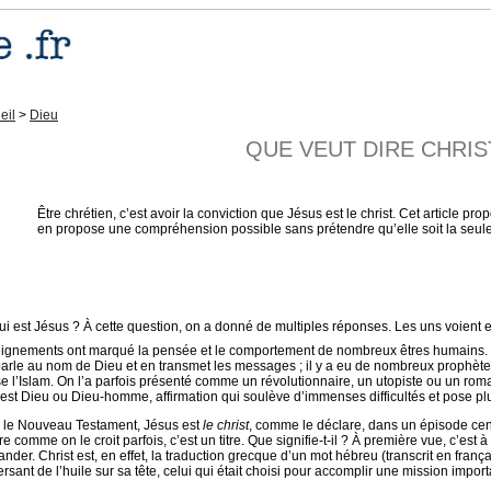
eil
>
Dieu
QUE VEUT DIRE CHRIS
Être chrétien, c’est avoir la conviction que Jésus est le christ. Cet article pro
en propose une compréhension possible sans prétendre qu’elle soit la seule vr
ui est Jésus ? À cette question, on a donné de multiples réponses. Les uns voient 
ignements ont marqué la pensée et le comportement de nombreux êtres humains. D’
parle au nom de Dieu et en transmet les messages ; il y a eu de nombreux prophètes
e l’Islam. On l’a parfois présenté comme un révolutionnaire, un utopiste ou un rom
l est Dieu ou Dieu-homme, affirmation qui soulève d’immenses difficultés et pose pl
 le Nouveau Testament, Jésus est
le christ
, comme le déclare, dans un épisode cent
e comme on le croit parfois, c’est un titre. Que signifie-t-il ? À première vue, c’est 
der. Christ est, en effet, la traduction grecque d’un mot hébreu (transcrit en français
ersant de l’huile sur sa tête, celui qui était choisi pour accomplir une mission impo