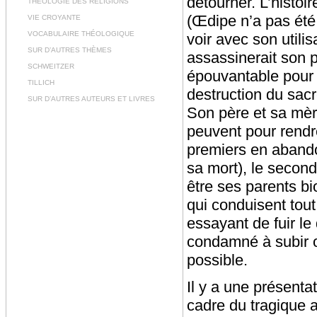
détourner. L’histoi
THÉOLOGIE DES RELIGIONS
(Œdipe n’a pas été
VIE CROYANTE
VOCABULAIRE THÉOLOGIQUE
voir avec son utili
SUR D’AUTRES THÈMES
assassinerait son 
SCHWEITZER
épouvantable pour l
TILLICH
destruction du sacré
SUR D’AUTRES AUTEURS ET LIVRES
Son père et sa mèr
peuvent pour rendr
premiers en abando
sa mort), le second 
être ses parents bi
qui conduisent tout 
essayant de fuir le 
condamné à subir o
possible.
Il y a une présentat
cadre du tragique a