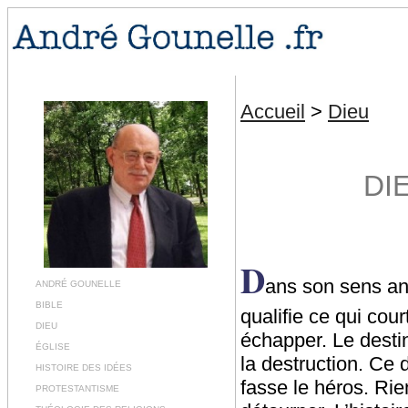
Accueil
>
Dieu
DI
D
ans son sens anc
ANDRÉ GOUNELLE
BIBLE
qualifie ce qui cou
DIEU
échapper. Le destin
ÉGLISE
la destruction. Ce d
HISTOIRE DES IDÉES
fasse le héros. Rien
PROTESTANTISME