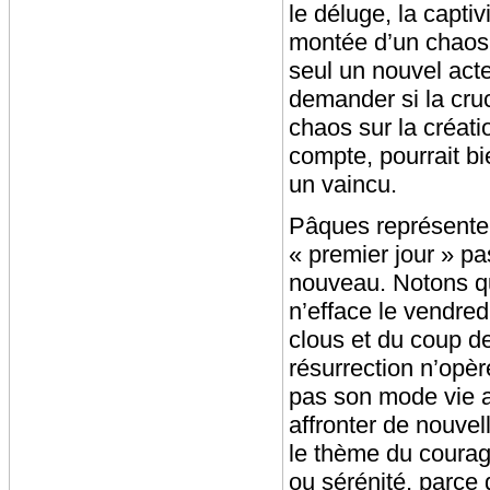
le déluge, la capti
montée d’un chaos q
seul un nouvel acte
demander si la cruc
chaos sur la créati
compte, pourrait bi
un vaincu.
Pâques représente 
« premier jour » p
nouveau. Notons qu’
n’efface le vendred
clous et du coup de
résurrection n’opè
pas son mode vie a
affronter de nouvel
le thème du courage 
ou sérénité, parce q