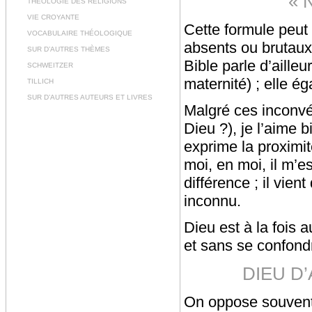
« 
THÉOLOGIE DES RELIGIONS
VIE CROYANTE
Cette formule peut 
VOCABULAIRE THÉOLOGIQUE
absents ou brutaux 
SUR D’AUTRES THÈMES
Bible parle d’ailleu
SCHWEITZER
maternité) ; elle ég
TILLICH
SUR D’AUTRES AUTEURS ET LIVRES
Malgré ces inconvén
Dieu ?), je l’aime 
exprime la proximit
moi, en moi, il m’e
différence ; il vien
inconnu.
Dieu est à la fois a
et sans se confond
DIEU D
On oppose souvent