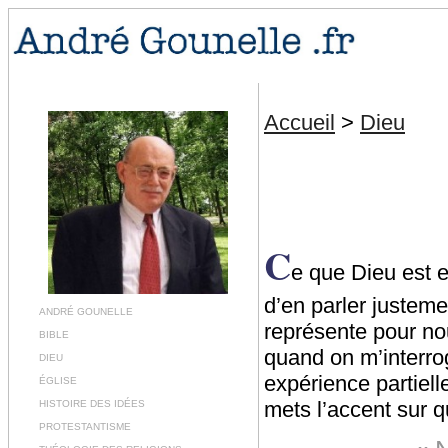
Accueil
>
Dieu
C
e que Dieu est 
d’en parler justeme
ANDRÉ GOUNELLE
représente pour no
BIBLE
quand on m’interro
DIEU
expérience partiell
ÉGLISE
mets l’accent sur q
HISTOIRE DES IDÉES
PROTESTANTISME